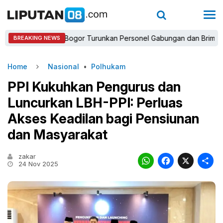
Kapolres Bogor Turunkan Personel Gabungan dan Brimob, Priorita
BREAKING NEWS
Home
Nasional
•
Polhukam
PPI Kukuhkan Pengurus dan
Luncurkan LBH-PPI: Perluas
Akses Keadilan bagi Pensiunan
dan Masyarakat
zakar
WhatsAp
Faceb
X
24 Nov 2025