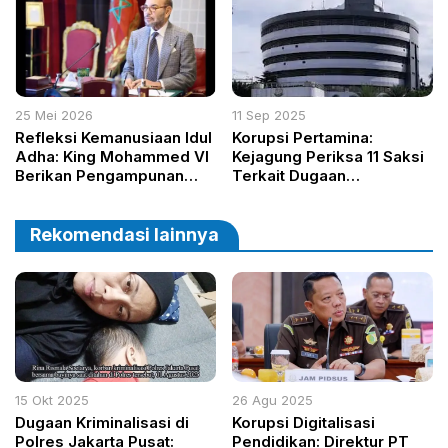
25 Mei 2026
11 Sep 2025
Refleksi Kemanusiaan Idul
Korupsi Pertamina:
Adha: King Mohammed VI
Kejagung Periksa 11 Saksi
Berikan Pengampunan
Terkait Dugaan
Kerajaan bagi Suporter
Penyimpangan Minyak
Sepak Bola Senegal
Mentah dan Produk Kilang
Rekomendasi lainnya
15 Okt 2025
26 Agu 2025
Dugaan Kriminalisasi di
Korupsi Digitalisasi
Polres Jakarta Pusat:
Pendidikan: Direktur PT