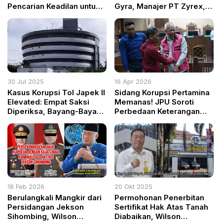
Pencarian Keadilan untuk
Gyra, Manajer PT Zyrex,
Ibu dan Bayinya Terus
dan Pejabat Kemendikbud
Berlanjut
Diperiksa Kejagung!
30 Jul 2025
16 Apr 2026
Kasus Korupsi Tol Japek II
Sidang Korupsi Pertamina
Elevated: Empat Saksi
Memanas! JPU Soroti
Diperiksa, Bayang-Bayang
Perbedaan Keterangan
Jeruji Besi Menghantui
Ahli soal Kerugian Negara
Jika Terbukti Terlibat
18 Feb 2026
20 Okt 2025
Berulangkali Mangkir dari
Permohonan Penerbitan
Persidangan Jekson
Sertifikat Hak Atas Tanah
Sihombing, Wilson
Diabaikan, Wilson