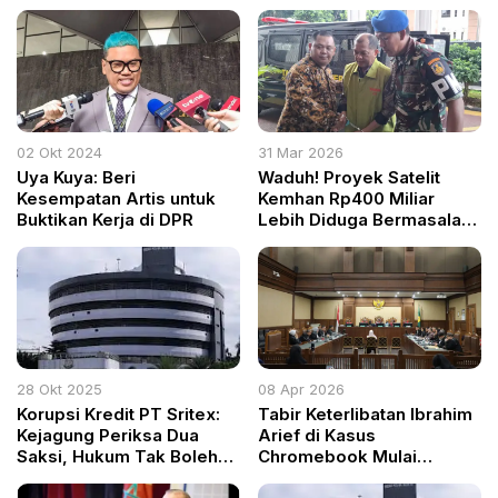
02 Okt 2024
31 Mar 2026
Uya Kuya: Beri
Waduh! Proyek Satelit
Kesempatan Artis untuk
Kemhan Rp400 Miliar
Buktikan Kerja di DPR
Lebih Diduga Bermasalah,
Pejabat hingga WNA
Duduk di Kursi Terdakwa
28 Okt 2025
08 Apr 2026
Korupsi Kredit PT Sritex:
Tabir Keterlibatan Ibrahim
Kejagung Periksa Dua
Arief di Kasus
Saksi, Hukum Tak Boleh
Chromebook Mulai
Tunduk pada Pelaku
Terkuak di Persidangan