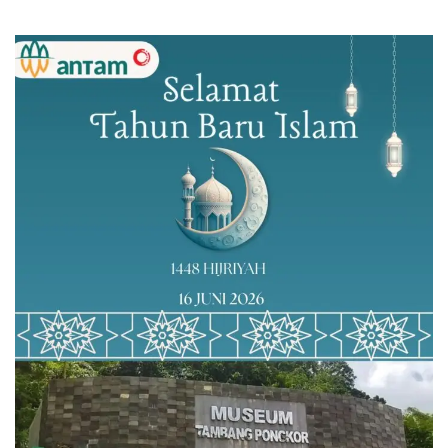
Lalengke: Ini
Lalengke Desak Kepala
Persekongkolan Jahat
BPN Depok Dicopot
Kapolda dengan Kajati
Riau