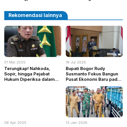
Lalengke: Waras Ente?
Berkeadilan Gender
Rekomendasi lainnya
01 Mei 2025
18 Jul 2026
Terungkap! Nahkoda,
Bupati Bogor Rudy
Sopir, hingga Pejabat
Susmanto Fokus Bangun
Hukum Diperiksa dalam
Pusat Ekonomi Baru pada
Skandal Suap PN Jakpus
APBD 2027
08 Apr 2025
13 Jan 2026