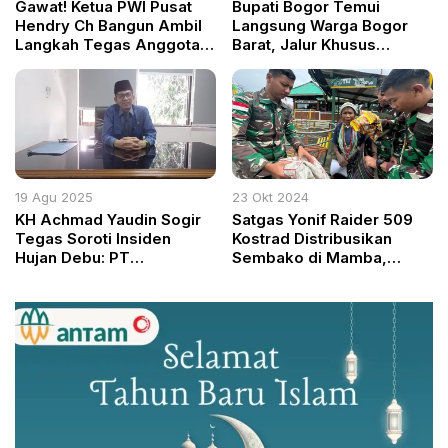
Gawat! Ketua PWI Pusat
Bupati Bogor Temui
Hendry Ch Bangun Ambil
Langsung Warga Bogor
Langkah Tegas Anggota
Barat, Jalur Khusus
Membelot Dibekukan dan
Tambang Dipastikan
Dicabut Keanggotaannya
Masuk APBD 2026
19 Agu 2025
23 Okt 2024
KH Achmad Yaudin Sogir
Satgas Yonif Raider 509
Tegas Soroti Insiden
Kostrad Distribusikan
Hujan Debu: PT
Sembako di Mamba,
Indocement Harus Tinjau
Sugapa, Intan Jaya
Ulang AMDAL dan
Perizinan