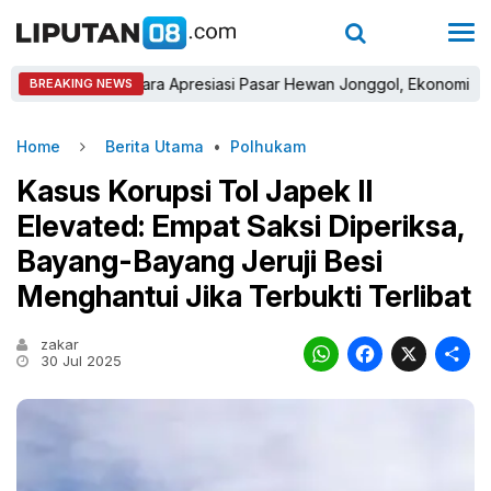
astra Winara Apresiasi Pasar Hewan Jonggol, Ekonomi Peternak D
BREAKING NEWS
Home
Berita Utama
•
Polhukam
Kasus Korupsi Tol Japek II
Elevated: Empat Saksi Diperiksa,
Bayang-Bayang Jeruji Besi
Menghantui Jika Terbukti Terlibat
zakar
WhatsAp
Faceb
X
30 Jul 2025