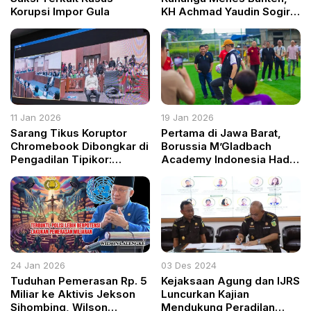
Korupsi Impor Gula
KH Achmad Yaudin Sogir:
Bukti Kecintaan Santri
kepada Guru
11 Jan 2026
19 Jan 2026
Sarang Tikus Koruptor
Pertama di Jawa Barat,
Chromebook Dibongkar di
Borussia M’Gladbach
Pengadilan Tipikor:
Academy Indonesia Hadir
Eksepsi Terdakwa Dinilai
di Kota Bogor
Masuk Pokok Perkara
24 Jan 2026
03 Des 2024
Tuduhan Pemerasan Rp. 5
Kejaksaan Agung dan IJRS
Miliar ke Aktivis Jekson
Luncurkan Kajian
Sihombing, Wilson
Mendukung Peradilan