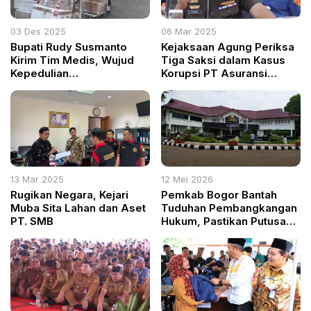
03 Des 2025
06 Mar 2025
Bupati Rudy Susmanto
Kejaksaan Agung Periksa
Kirim Tim Medis, Wujud
Tiga Saksi dalam Kasus
Kepedulian
Korupsi PT Asuransi
Membanggakan Pemkab
Jiwasraya
Bogor untuk Korban
Bencana
13 Mar 2025
12 Mei 2026
Rugikan Negara, Kejari
Pemkab Bogor Bantah
Muba Sita Lahan dan Aset
Tuduhan Pembangkangan
PT. SMB
Hukum, Pastikan Putusan
PTUN Bandung
Dilaksanakan