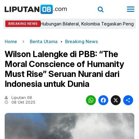
bak Baru Hubungan Bilateral, Kolombia Tegaskan Pengakuan Atas K
BREAKING NEWS
Home
Berita Utama
•
Breaking News
Wilson Lalengke di PBB: “The
Moral Conscience of Humanity
Must Rise” Seruan Nurani dari
Indonesia untuk Dunia
Liputan 08
WhatsAp
Faceb
X
08 Okt 2025