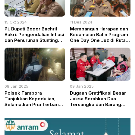
15 Okt 2024
11 Des 2024
Pj. Bupati Bogor Bachril
Membangun Harapan dan
Bakri: Pengendalian Inflasi
Kedamaian Batin Program
dan Penurunan Stunting
One Day One Juz di Rutan
Jadi Prioritas Utama
Polda Jateng
08 Jan 2025
09 Jan 2025
Polsek Tambora
Dugaan Gratifikasi Besar
Tunjukkan Kepedulian,
Jaksa Serahkan Dua
Selamatkan Pria Terbaring
Tersangka dan Barang
Lemah di Pinggir Jalan
Bukti ke Pengadilan
Tipikor