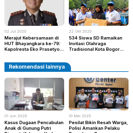
02 Jul 2025
22 Okt 2025
Merajut Kebersamaan di
534 Siswa SD Ramaikan
HUT Bhayangkara ke-79:
Invitasi Olahraga
Kapolresta Eko Prasetyo,
Tradisional Kota Bogor
Sosok yang Dekat dengan
2025
Warga Bogor
Rekomendasi lainnya
01 Jun 2026
10 Mei 2025
Kasus Dugaan Pencabulan
Pesilat Bikin Resah Warga,
Anak di Gunung Putri
Polisi Amankan Pelaku