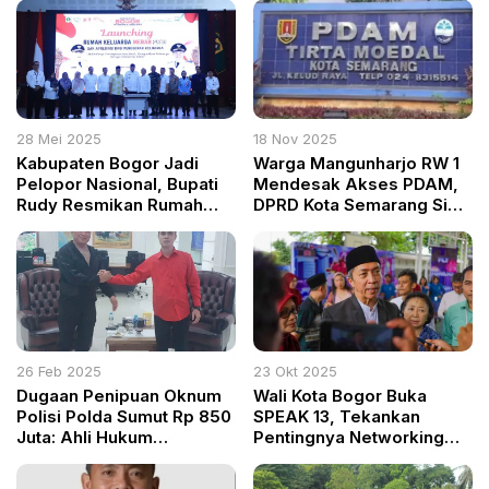
28 Mei 2025
18 Nov 2025
Kabupaten Bogor Jadi
Warga Mangunharjo RW 1
Pelopor Nasional, Bupati
Mendesak Akses PDAM,
Rudy Resmikan Rumah
DPRD Kota Semarang Siap
Keluarga Merah Putih
Mengawal Proses
Inovasi Perlindungan
Pengajuan
Keluarga Pertama di
Indonesia
26 Feb 2025
23 Okt 2025
Dugaan Penipuan Oknum
Wali Kota Bogor Buka
Polisi Polda Sumut Rp 850
SPEAK 13, Tekankan
Juta: Ahli Hukum
Pentingnya Networking
Kepolisian Sebut PTDH
Sejak SMA
Solusi Terbaik