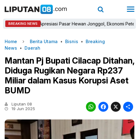
a Winara Apresiasi Pasar Hewan Jonggol, Ekonomi Peternak Dihar
BREAKING NEWS
Home
Berita Utama
•
Bisnis
•
Breaking
News
•
Daerah
Mantan Pj Bupati Cilacap Ditahan,
Diduga Rugikan Negara Rp237
Miliar dalam Kasus Korupsi Aset
BUMD
Liputan 08
WhatsAp
Faceb
X
19 Jun 2025