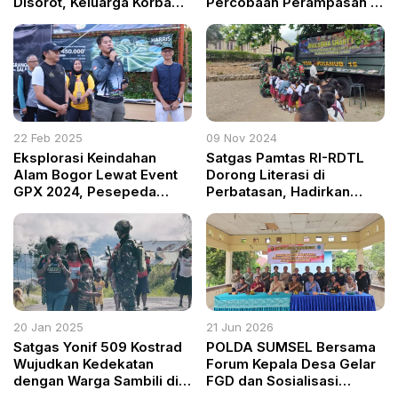
Disorot, Keluarga Korban
Percobaan Perampasan di
Keluhkan Minimnya
Ngawi Saat Operasi Pekat
Pendampingan, KH
II Semeru 2025
Achmad Yaudin Sogir
Minta Aparat Bertindak
Tegas
22 Feb 2025
09 Nov 2024
Eksplorasi Keindahan
Satgas Pamtas RI-RDTL
Alam Bogor Lewat Event
Dorong Literasi di
GPX 2024, Pesepeda
Perbatasan, Hadirkan
Taklukkan Tiga Gunung
Bhaladika Smart Car di
dalam Sehari
SDK 1 Eban
20 Jan 2025
21 Jun 2026
Satgas Yonif 509 Kostrad
POLDA SUMSEL Bersama
Wujudkan Kedekatan
Forum Kepala Desa Gelar
dengan Warga Sambili di
FGD dan Sosialisasi
Tengah Operasi
Antisipasi Meningkatnya