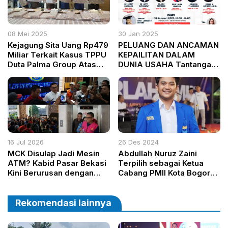
08 Mei 2025
30 Jan 2025
Kejagung Sita Uang Rp479
PELUANG DAN ANCAMAN
Miliar Terkait Kasus TPPU
KEPAILITAN DALAM
Duta Palma Group Atas
DUNIA USAHA Tantangan
Nama PT Darmex
Baru FH Ubhara Unggul
Plantations
dalam Menjawab
Persoalan Kepailitan
16 Jul 2026
26 Des 2024
MCK Disulap Jadi Mesin
Abdullah Nuruz Zaini
ATM? Kabid Pasar Bekasi
Terpilih sebagai Ketua
Kini Berurusan dengan
Cabang PMII Kota Bogor
Kejaksaan
2024-2025, Usung Grand
Desain “Harmoni Gerakan,
Gemilang untuk Masa
Rekomendasi lainnya
Depan”