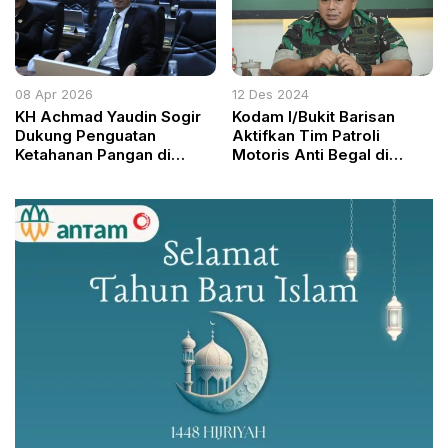
08 Apr 2026
12 Des 2024
KH Achmad Yaudin Sogir
Kodam I/Bukit Barisan
Dukung Penguatan
Aktifkan Tim Patroli
Ketahanan Pangan di
Motoris Anti Begal di
Kabupaten Bogor, Sejalan
Medan
Program Nasional
Prabowo Subianto