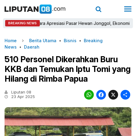
stra Winara Apresiasi Pasar Hewan Jonggol, Ekonomi Peternak Di
BREAKING NEWS
Home
Berita Utama
•
Bisnis
•
Breaking
News
•
Daerah
510 Personel Dikerahkan Buru
KKB dan Temukan Iptu Tomi yang
Hilang di Rimba Papua
Liputan 08
WhatsAp
Faceb
X
23 Apr 2025