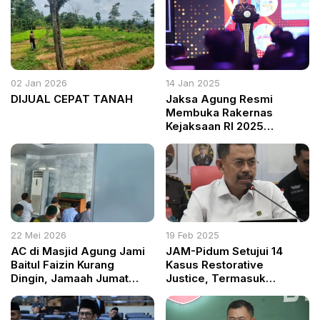
02 Jan 2026
14 Jan 2025
DIJUAL CEPAT TANAH
Jaksa Agung Resmi
Membuka Rakernas
Kejaksaan RI 2025
Tegaskan Transformasi
Berkeadilan dan Modern
22 Mei 2026
19 Feb 2025
AC di Masjid Agung Jami
JAM-Pidum Setujui 14
Baitul Faizin Kurang
Kasus Restorative
Dingin, Jamaah Jumat
Justice, Termasuk
Merasa Pengap
Pencurian di Musi
Banyuasin