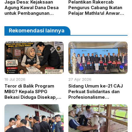
Jaga Desa: Kejaksaan
Pelantikan Rakercab
Agung Kawal Dana Desa
Pengurus Cabang Ikatan
untuk Pembangunan
Pelajar Mathla’ul Anwar
Berkelanjutan
Kabupaten Bogor
Rekomendasi lainnya
16 Jul 2026
27 Apr 2026
Teror di Balik Program
Sidang Umum ke-21 CAJ
MBG? Kepala SPPG
Perkuat Solidaritas dan
Bekasi Diduga Disekap,
Profesionalisme
Dikunci, dan Dipaksa
Jurnalisme ASEAN
Mundur