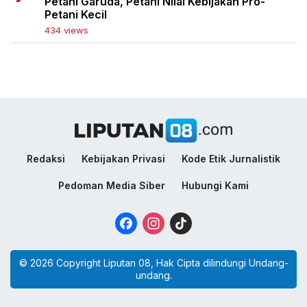
Petani Garuda, Petani Nilai Kebijakan Pro-
Petani Kecil
434 views
Redaksi
Kebijakan Privasi
Kode Etik Jurnalistik
Pedoman Media Siber
Hubungi Kami
Facebook
Instagram
TikTok
© 2026 Copyright Liputan 08, Hak Cipta dilindungi Undang-
undang.