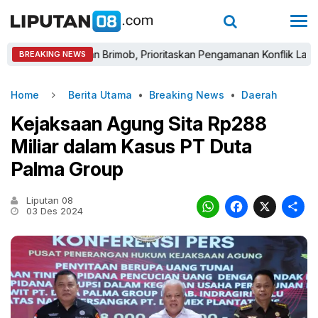
ungan dan Brimob, Prioritaskan Pengamanan Konflik Lahan Tamansa
BREAKING NEWS
Home
Berita Utama
•
Breaking News
•
Daerah
Kejaksaan Agung Sita Rp288
Miliar dalam Kasus PT Duta
Palma Group
Liputan 08
WhatsAp
Faceb
X
03 Des 2024