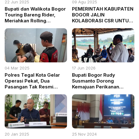
22 Jun 2025
09 Agu 2025
Bupati dan Walikota Bogor
PEMERINTAH KABUPATEN
Touring Bareng Rider,
BOGOR JALIN
Meriahkan Rolling
KOLABORASI CSR UNTUK
Thunder Autovibes
REVITALISASI TAMAN
Kabogorfest 2025
PEMUDA KNPI CILEUNGSI
04 Mar 2025
17 Jun 2026
Polres Tegal Kota Gelar
Bupati Bogor Rudy
Operasi Pekat, Dua
Susmanto Dorong
Pasangan Tak Resmi
Kemajuan Perikanan
Terjaring Razia di Kamar
Ciseeng, Infrastruktur dan
Kost
Irigasi Jadi Prioritas
20 Jan 2025
25 Nov 2024