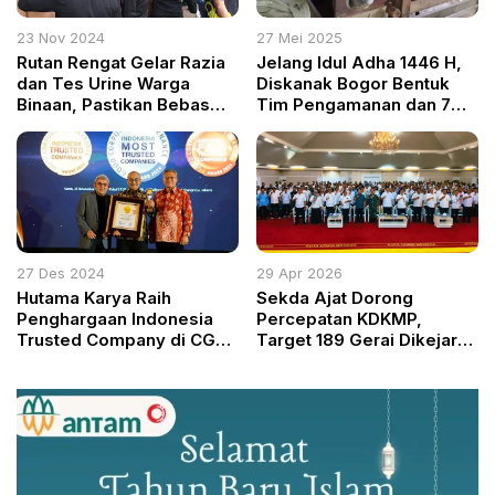
23 Nov 2024
27 Mei 2025
Rutan Rengat Gelar Razia
Jelang Idul Adha 1446 H,
dan Tes Urine Warga
Diskanak Bogor Bentuk
Binaan, Pastikan Bebas
Tim Pengamanan dan 7
Narkotika
Posko Pemeriksaan
Hewan Qurban
27 Des 2024
29 Apr 2026
Hutama Karya Raih
Sekda Ajat Dorong
Penghargaan Indonesia
Percepatan KDKMP,
Trusted Company di CGPI
Target 189 Gerai Dikejar
2024
Tuntas