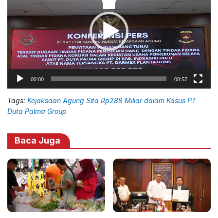
00:00
08:57
Tags:
Kejaksaan Agung Sita Rp288 Miliar dalam Kasus PT
Duta Palma Group
Baca Juga