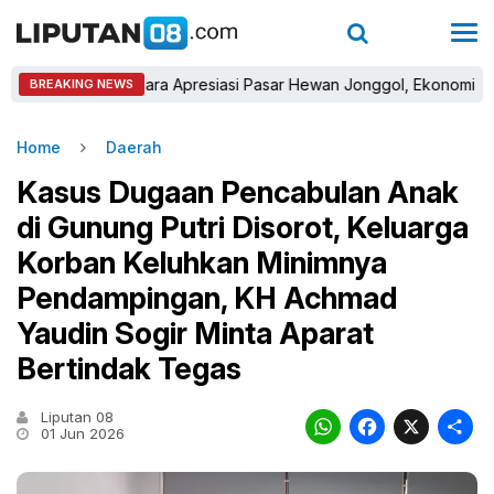
Sastra Winara Apresiasi Pasar Hewan Jonggol, Ekonomi Peternak 
BREAKING NEWS
Home
Daerah
Kasus Dugaan Pencabulan Anak
di Gunung Putri Disorot, Keluarga
Korban Keluhkan Minimnya
Pendampingan, KH Achmad
Yaudin Sogir Minta Aparat
Bertindak Tegas
Liputan 08
WhatsAp
Faceb
X
01 Jun 2026