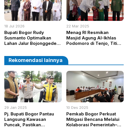
Hari Lahir
18 Jul 2026
22 Mar 2025
Bupati Bogor Rudy
Menag RI Resmikan
Susmanto Optimalkan
Masjid Agung Al-Ikhlas
Lahan Jalur Bojonggede-
Podomoro di Tenjo, Titip
Kemang untuk Pertanian
Pesan Agar Dimakmurkan
Terintegrasi
Rekomendasi lainnya
29 Jan 2025
10 Des 2025
Pj. Bupati Bogor Pantau
Pemkab Bogor Perkuat
Langsung Kawasan
Mitigasi Bencana Melalui
Puncak, Pastikan
Kolaborasi Pemerintah–