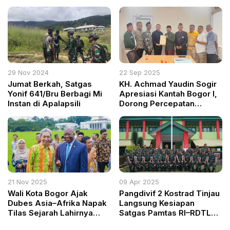
Keamanan dan
Swasta
Kenyamanan Wisatawan
29 Nov 2024
22 Sep 2025
Jumat Berkah, Satgas
KH. Achmad Yaudin Sogir
Yonif 641/Bru Berbagi Mi
Apresiasi Kantah Bogor I,
Instan di Apalapsili
Dorong Percepatan
Sertifikasi Wakaf untuk
Sarana Ibadah dan
Pendidikan
21 Nov 2025
09 Apr 2025
Wali Kota Bogor Ajak
Pangdivif 2 Kostrad Tinjau
Dubes Asia–Afrika Napak
Langsung Kesiapan
Tilas Sejarah Lahirnya
Satgas Pamtas RI–RDTL
KAA di Istana Bogor
Sektor Barat dan Timur