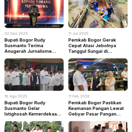
02 Des 2025
11 Jul 2025
Bupati Bogor Rudy
Pemkab Bogor Gerak
Susmanto Terima
Cepat Atasi Jebolnya
Anugerah Jurnalisme
Tanggul Sungai di
Istimewa 2025, Tegaskan
Ciseeng, Ratusan Kolam
Komitmen Sinergi dengan
Ikan Warga Diselamatkan
Media
16 Agu 2025
11 Feb 2026
Bupati Bogor Rudy
Pemkab Bogor Pastikan
Susmanto Gelar
Keamanan Pangan Lewat
Istighosah Kemerdekaan
Gebyar Pasar Pangan
Bersama Forkopimda dan
Aman 2026
Ulama, Peringati HUT ke-
80 RI Sekaligus Syukuran