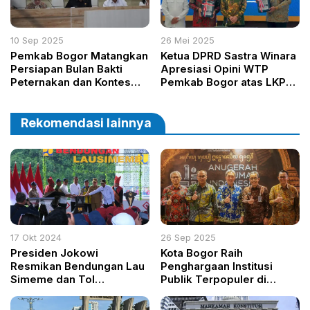
10 Sep 2025
26 Mei 2025
Pemkab Bogor Matangkan
Ketua DPRD Sastra Winara
Persiapan Bulan Bakti
Apresiasi Opini WTP
Peternakan dan Kontes
Pemkab Bogor atas LKPD
Ternak Piala Presiden
2024
2025
Rekomendasi lainnya
17 Okt 2024
26 Sep 2025
Presiden Jokowi
Kota Bogor Raih
Resmikan Bendungan Lau
Penghargaan Institusi
Simeme dan Tol
Publik Terpopuler di
Indrapura-Kisaran, Dorong
Media Sosial AHI 2025,
Pertumbuhan Ekonomi
Dedie Rachim: Bukti