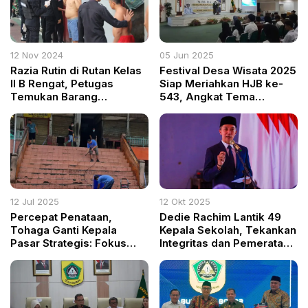
12 Nov 2024
05 Jun 2025
Razia Rutin di Rutan Kelas
Festival Desa Wisata 2025
II B Rengat, Petugas
Siap Meriahkan HJB ke-
Temukan Barang
543, Angkat Tema
Terlarang di Kamar Warga
“Panggih, Bogoh,
Binaan
Deudeuh”
12 Jul 2025
12 Okt 2025
Percepat Penataan,
Dedie Rachim Lantik 49
Tohaga Ganti Kepala
Kepala Sekolah, Tekankan
Pasar Strategis: Fokus
Integritas dan Pemerataan
Kebersihan dan
Pendidikan
Kenyamanan