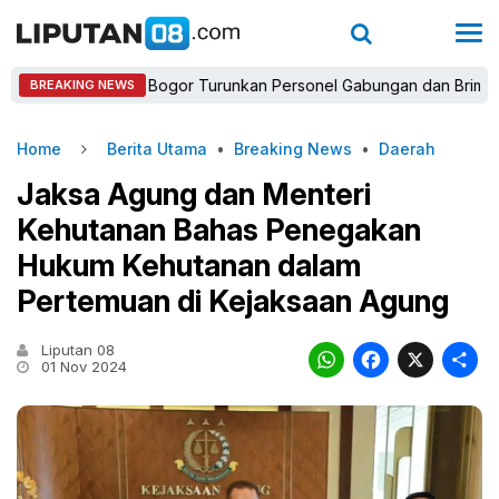
Kapolres Bogor Turunkan Personel Gabungan dan Brimob, Priorita
BREAKING NEWS
Home
Berita Utama
•
Breaking News
•
Daerah
Jaksa Agung dan Menteri
Kehutanan Bahas Penegakan
Hukum Kehutanan dalam
Pertemuan di Kejaksaan Agung
Liputan 08
WhatsAp
Faceb
X
01 Nov 2024