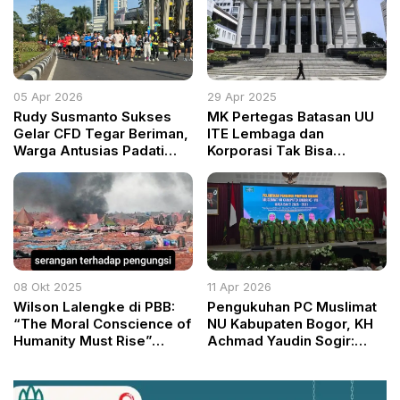
Sumut
Komitmen Hadirkan
Informasi Transparan
05 Apr 2026
29 Apr 2025
Rudy Susmanto Sukses
MK Pertegas Batasan UU
Gelar CFD Tegar Beriman,
ITE Lembaga dan
Warga Antusias Padati
Korporasi Tak Bisa
Kawasan Cibinong
Gunakan Pasal
Penghinaan
08 Okt 2025
11 Apr 2026
Wilson Lalengke di PBB:
Pengukuhan PC Muslimat
“The Moral Conscience of
NU Kabupaten Bogor, KH
Humanity Must Rise”
Achmad Yaudin Sogir:
Seruan Nurani dari
Kaum Ibu adalah Pilar
Indonesia untuk Dunia
Kekuatan Bangsa