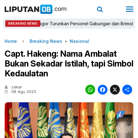
apolres Bogor Turunkan Personel Gabungan dan Brimob, Prioritask
BREAKING NEWS
Home
Breaking News
•
Nasional
Capt. Hakeng: Nama Ambalat
Bukan Sekadar Istilah, tapi Simbol
Kedaulatan
zakar
WhatsAp
Faceb
X
08 Agu 2025