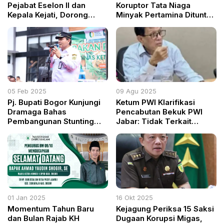
Pejabat Eselon II dan
Koruptor Tata Niaga
Kepala Kejati, Dorong
Minyak Pertamina Dituntut
Profesionalitas dan
Rp13,5 Triliun
Integritas Adhyaksa
05 Feb 2025
09 Agu 2025
Pj. Bupati Bogor Kunjungi
Ketum PWI Klarifikasi
Dramaga Bahas
Pencabutan Bekuk PWI
Pembangunan Stunting
Jabar: Tidak Terkait
dan Kemacetan
dengan Kabupaten/Kota
01 Jan 2025
16 Okt 2025
Momentum Tahun Baru
Kejagung Periksa 15 Saksi
dan Bulan Rajab KH
Dugaan Korupsi Migas,