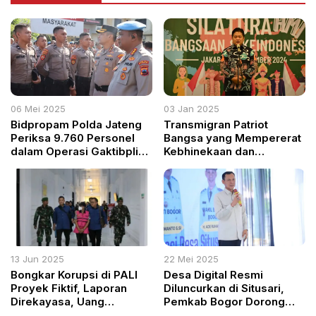
06 Mei 2025
03 Jan 2025
Bidpropam Polda Jateng
Transmigran Patriot
Periksa 9.760 Personel
Bangsa yang Mempererat
dalam Operasi Gaktibplin
Kebhinekaan dan
Tegaskan Komitmen Etika
Memekarkan Wilayah
dan Disiplin Profesi
13 Jun 2025
22 Mei 2025
Bongkar Korupsi di PALI
Desa Digital Resmi
Proyek Fiktif, Laporan
Diluncurkan di Situsari,
Direkayasa, Uang
Pemkab Bogor Dorong
Mengalir ke Kantong
Transformasi Teknologi