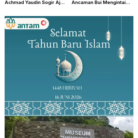
Achmad Yaudin Sogir Ajak
Ancaman Bui Mengintai
Masyarakat Kabupaten
Jika Terbukti Bersalah
Bogor Refleksi dan
Tingkatkan Kualitas Diri