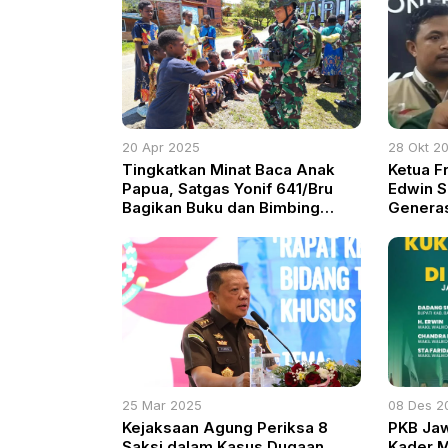
20 Apr 2025
28 Okt 2
Tingkatkan Minat Baca Anak
Ketua F
Papua, Satgas Yonif 641/Bru
Edwin 
Bagikan Buku dan Bimbing
Genera
Membaca di Distrik Napua
Integrit
Bangsa
25 Mar 2025
08 Des 2
Kejaksaan Agung Periksa 8
PKB Jaw
Saksi dalam Kasus Dugaan
Kader M