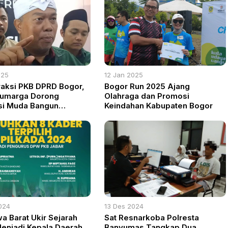
025
12 Jan 2025
raksi PKB DPRD Bogor,
Bogor Run 2025 Ajang
Sumarga Dorong
Olahraga dan Promosi
si Muda Bangun
Keindahan Kabupaten Bogor
as dan Kolaborasi
024
13 Des 2024
a Barat Ukir Sejarah
Sat Resnarkoba Polresta
enjadi Kepala Daerah
Banyumas Tangkap Dua