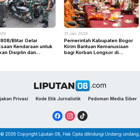
025
31 Jan 2026
808/Blitar Gelar
Pemerintah Kabupaten Bogor
saan Kendaraan untuk
Kirim Bantuan Kemanusiaan
kan Disiplin dan
bagi Korban Longsor di
matan
Kabupaten Bandung Barat
jakan Privasi
Kode Etik Jurnalistik
Pedoman Media Siber
Facebook
Instagram
TikTok
© 2026 Copyright Liputan 08, Hak Cipta dilindungi Undang-undang.