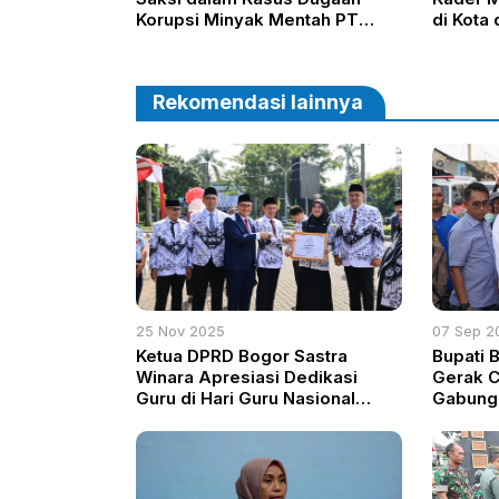
Korupsi Minyak Mentah PT
di Kota
Pertamina
2024-2
Rekomendasi lainnya
25 Nov 2025
07 Sep 2
Ketua DPRD Bogor Sastra
Bupati 
Winara Apresiasi Dedikasi
Gerak C
Guru di Hari Guru Nasional
Gabunga
2025
Ambrukn
Taklim 