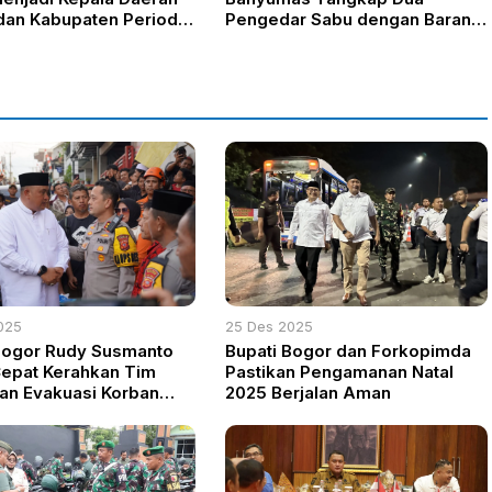
 dan Kabupaten Periode
Pengedar Sabu dengan Barang
029
Bukti 19,75 Gram
025
25 Des 2025
Bogor Rudy Susmanto
Bupati Bogor dan Forkopimda
epat Kerahkan Tim
Pastikan Pengamanan Natal
n Evakuasi Korban
2025 Berjalan Aman
ya Bangunan Majelis
di Ciomas