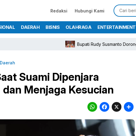
Redaksi
Hubungi Kami
SIONAL
DAERAH
BISNIS
OLAHRAGA
ENTERTAINMENT
Bupati Rudy Susmanto Dorong Tol Depok–
Daerah
aat Suami Dipenjara
 dan Menjaga Kesucian
WhatsA
Face
X