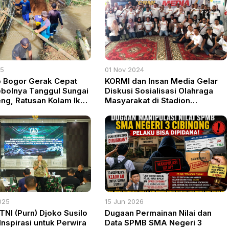
25
01 Nov 2024
 Bogor Gerak Cepat
KORMI dan Insan Media Gelar
ebolnya Tanggul Sungai
Diskusi Sosialisasi Olahraga
eng, Ratusan Kolam Ikan
Masyarakat di Stadion
iselamatkan
Pakansari
025
15 Jun 2026
TNI (Purn) Djoko Susilo
Dugaan Permainan Nilai dan
Inspirasi untuk Perwira
Data SPMB SMA Negeri 3