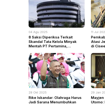
04 Agu 2025
11 Jul 20
8 Saksi Diperiksa Terkait
Pemkab
Skandal Tata Kelola Minyak
Atasi J
Mentah PT Pertamina,
di Cise
Tersangka HW Disorot
Warga D
28 Okt 2025
29 Jan 2
Rike Iskandar: Olahraga Harus
Mayjen 
Jadi Sarana Menumbuhkan
Utomo: 