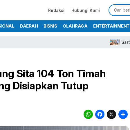
Redaksi
Hubungi Kami
SIONAL
DAERAH
BISNIS
OLAHRAGA
ENTERTAINMENT
Sastra Winara
ung Sita 104 Ton Timah
ang Disiapkan Tutup
WhatsA
Face
X