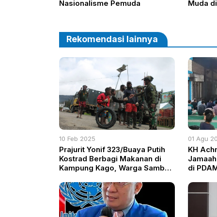
Nasionalisme Pemuda
Muda di
Rekomendasi lainnya
10 Feb 2025
01 Agu 2
Prajurit Yonif 323/Buaya Putih
KH Achm
Kostrad Berbagi Makanan di
Jamaah 
Kampung Kago, Warga Sambut
di PDAM
Hangat