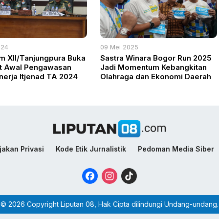
024
09 Mei 2025
 XII/Tanjungpura Buka
Sastra Winara Bogor Run 2025
t Awal Pengawasan
Jadi Momentum Kebangkitan
inerja Itjenad TA 2024
Olahraga dan Ekonomi Daerah
jakan Privasi
Kode Etik Jurnalistik
Pedoman Media Siber
Facebook
Instagram
TikTok
© 2026 Copyright Liputan 08, Hak Cipta dilindungi Undang-undang.