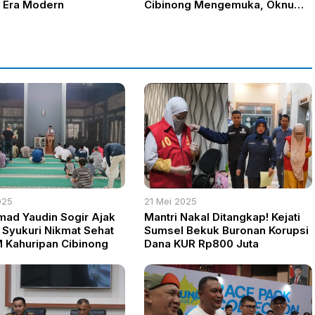
 Era Modern
Cibinong Mengemuka, Oknum
Terancam Penjara hingga 6
Tahun
025
21 Mei 2025
ad Yaudin Sogir Ajak
Mantri Nakal Ditangkap! Kejati
Syukuri Nikmat Sehat
Sumsel Bekuk Buronan Korupsi
 Kahuripan Cibinong
Dana KUR Rp800 Juta