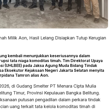
mah Milik Aon, Hasil Lelang Disiapkan Tutup Kerugian
ung kembali menunjukkan keseriusannya dalam
rupsi tata niaga komoditas timah. Tim Direktorat Upaya
asi (UHLBEE) pada Jaksa Agung Muda Bidang Tindak
a Eksekutor Kejaksaan Negeri Jakarta Selatan menyita
erpidana Tamron alias Aon.
i 2026, di Gudang Smelter PT Menara Cipta Mulia
tung Timur, Provinsi Kepulauan Bangka Belitung.
laksanaan putusan pengadilan dalam perkara tindak
ian uang terkait tata kelola komoditas timah di