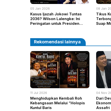
05 Jan 2026
08 Jan 2
Kasus Ijazah Jokowi Tuntas
Tikus K
2036? Wilson Lalengke: Ini
Terbong
Peringatan untuk Presiden
Suap Mi
Prabowo
Onslag
Rekomendasi lainnya
11 Jul 2026
04 Nov 2
Menghidupkan Kembali Roh
Dari De
Kebangsaan Melalui “Holopis
Ekonomi
Kuntul Baris
Assafri