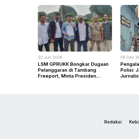
Reforma
Berbasi
Kedaula
22 Jun 2026
09 Des 2
LSM GPRUKK Bongkar Dugaan
Pengal
Pelanggaran di Tambang
Polisi:
Freeport, Minta Presiden
Jurnalis
Bentuk Tim Investigasi
Penahan
Nasional
Hari di B
Redaksi
Kebi