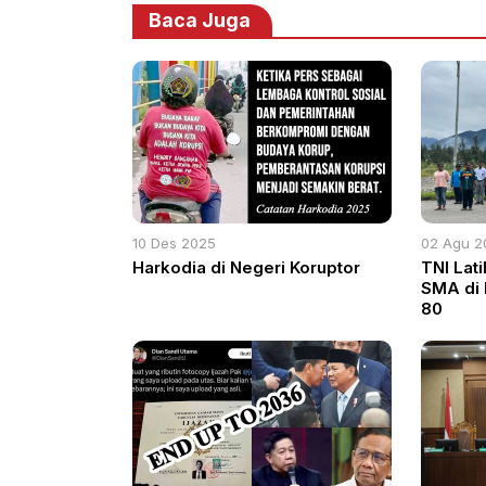
Baca Juga
10 Des 2025
02 Agu 2
Harkodia di Negeri Koruptor
TNI Lati
SMA di 
80