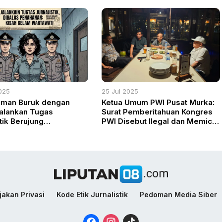
si Tata Kelola SDA
s Teknologi dan
tan Nasional
025
25 Jul 2025
aman Buruk dengan
Ketua Umum PWI Pusat Murka:
 Jalankan Tugas
Surat Pemberitahuan Kongres
tik Berujung
PWI Disebut Ilegal dan Memicu
an, Kisah Kelam 90
Kegaduhan
alik Jeruji
jakan Privasi
Kode Etik Jurnalistik
Pedoman Media Siber
Facebook
Instagram
TikTok