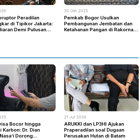
026
30 Okt 2025
oruptor Peradilan
Pemkab Bogor Usulkan
kar di Tipikor Jakarta:
Pembangunan Jembatan dan
liaran Demi Putusan
Ketahanan Pangan di Rakornas
Kemendagri
025
21 Jul 2026
visa Bocor hingga
ARUKKI dan LP3HI Ajukan
 Karbon: Dr. Dian
Praperadilan soal Dugaan
 Nasa’i Dorong
Perusakan Hutan di Batam