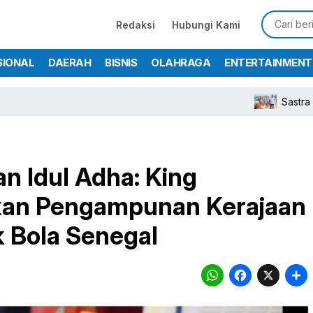
Redaksi
Hubungi Kami
SIONAL
DAERAH
BISNIS
OLAHRAGA
ENTERTAINMENT
Sastra Winara 
n Idul Adha: King
an Pengampunan Kerajaan
k Bola Senegal
WhatsA
Face
X