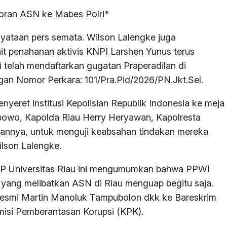
poran ASN ke Mabes Polri*
yataan pers semata. Wilson Lalengke juga
t penahanan aktivis KNPI Larshen Yunus terus
 telah mendaftarkan gugatan Praperadilan di
gan Nomor Perkara: 101/Pra.Pid/2026/PN.Jkt.Sel.
nyeret institusi Kepolisian Republik Indonesia ke meja
Prabowo, Kapolda Riau Herry Heryawan, Kapolresta
rannya, untuk menguji keabsahan tindakan mereka
ilson Lalengke.
FKIP Universitas Riau ini mengumumkan bahwa PPWI
yang melibatkan ASN di Riau menguap begitu saja.
resmi Martin Manoluk Tampubolon dkk ke Bareskrim
misi Pemberantasan Korupsi (KPK).