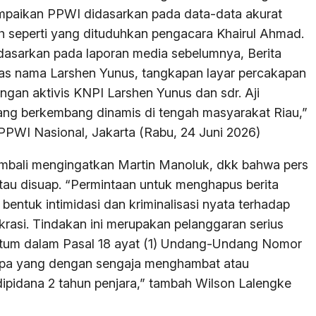
mpaikan PPWI didasarkan pada data-data akurat
ah seperti yang dituduhkan pengacara Khairul Ahmad.
didasarkan pada laporan media sebelumnya, Berita
as nama Larshen Yunus, tangkapan layar percakapan
ngan aktivis KNPI Larshen Yunus dan sdr. Aji
edang berkembang dinamis di tengah masyarakat Riau,”
 PPWI Nasional, Jakarta (Rabu, 24 Juni 2026)
mbali mengingatkan Martin Manoluk, dkk bahwa pers
 atau disuap. “Permintaan untuk menghapus berita
ntuk intimidasi dan kriminalisasi nyata terhadap
rasi. Tindakan ini merupakan pelanggaran serius
antum dalam Pasal 18 ayat (1) Undang-Undang Nomor
apa yang dengan sengaja menghambat atau
pidana 2 tahun penjara,” tambah Wilson Lalengke