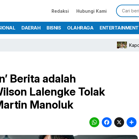
Redaksi
Hubungi Kami
SIONAL
DAERAH
BISNIS
OLAHRAGA
ENTERTAINMENT
Kapolres Bogor Tur
’ Berita adalah
Wilson Lalengke Tolak
Martin Manoluk
WhatsA
Face
X