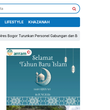
LIFESTYLE
KHAZANAH
unkan Personel Gabungan dan Brimob, Prioritaskan Pengamanan Kon
pp
book
Share