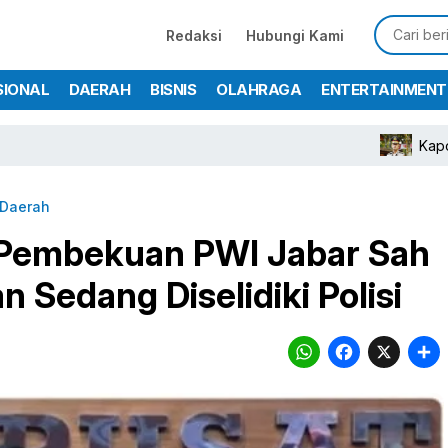
Redaksi
Hubungi Kami
SIONAL
DAERAH
BISNIS
OLAHRAGA
ENTERTAINMENT
Kapolres Bogor Tur
Daerah
Pembekuan PWI Jabar Sah
 Sedang Diselidiki Polisi
WhatsA
Face
X