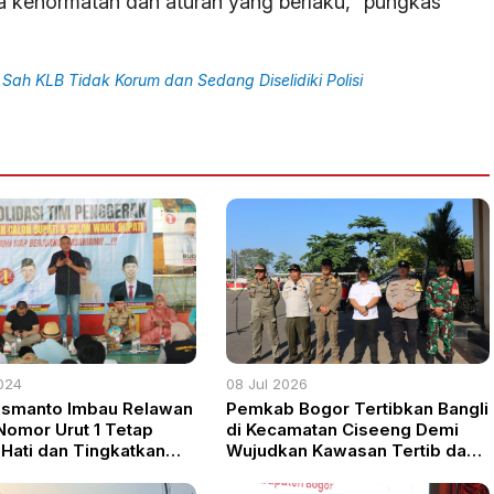
ga kehormatan dan aturan yang berlaku,” pungkas
h KLB Tidak Korum dan Sedang Diselidiki Polisi
024
08 Jul 2026
usmanto Imbau Relawan
Pemkab Bogor Tertibkan Bangli
Nomor Urut 1 Tetap
di Kecamatan Ciseeng Demi
Hati dan Tingkatkan
Wujudkan Kawasan Tertib dan
sasi Menjelang Pilkada
Aman