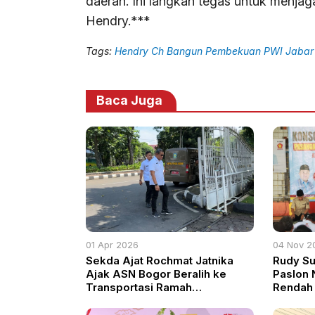
daerah. Ini langkah tegas untuk menja
Hendry.***
Tags:
Hendry Ch Bangun Pembekuan PWI Jabar Sa
Baca Juga
01 Apr 2026
04 Nov 2
Sekda Ajat Rochmat Jatnika
Rudy S
Ajak ASN Bogor Beralih ke
Paslon 
Transportasi Ramah
Rendah 
Lingkungan Demi Efisiensi BBM
Sosiali
Bogor