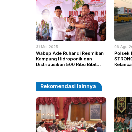
31 Mei 2025
06 Agu 2
Wabup Ade Ruhandi Resmikan
Polsek 
Kampung Hidroponik dan
STRONG
Distribusikan 500 Ribu Bibit
Kelanca
demi Ketahanan Pangan dan
Jam Ma
Pelestarian Lingkungan
Rekomendasi lainnya