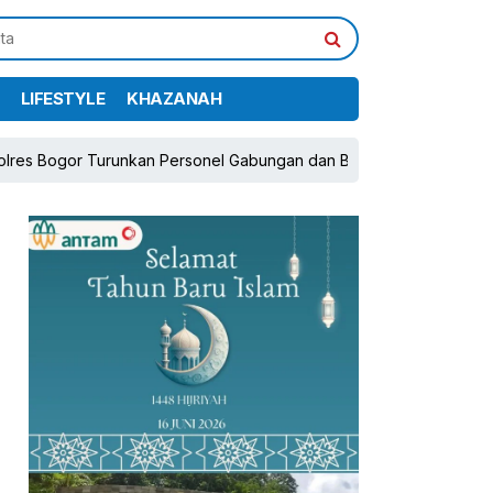
LIFESTYLE
KHAZANAH
unkan Personel Gabungan dan Brimob, Prioritaskan Pengamanan Kon
pp
book
Share