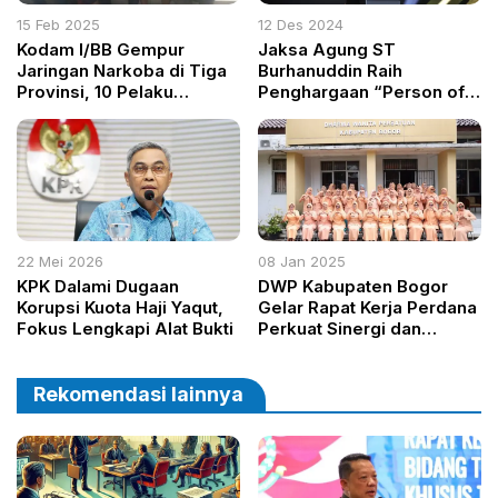
15 Feb 2025
12 Des 2024
Kodam I/BB Gempur
Jaksa Agung ST
Jaringan Narkoba di Tiga
Burhanuddin Raih
Provinsi, 10 Pelaku
Penghargaan “Person of
Ditangkap
The Year” dari CNBC
Indonesia
22 Mei 2026
08 Jan 2025
KPK Dalami Dugaan
DWP Kabupaten Bogor
Korupsi Kuota Haji Yaqut,
Gelar Rapat Kerja Perdana
Fokus Lengkapi Alat Bukti
Perkuat Sinergi dan
Program Kerja 2025
Rekomendasi lainnya