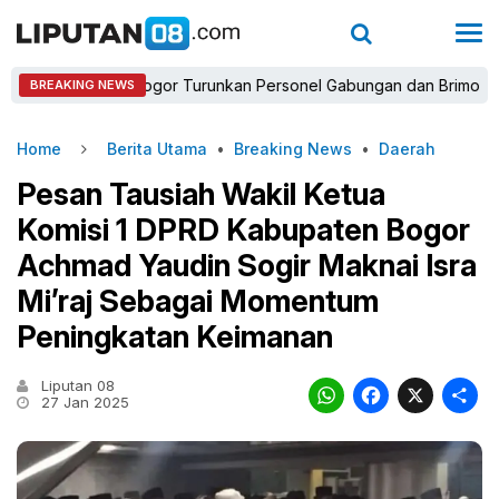
apolres Bogor Turunkan Personel Gabungan dan Brimob, Prioritask
BREAKING NEWS
Home
Berita Utama
•
Breaking News
•
Daerah
Pesan Tausiah Wakil Ketua
Komisi 1 DPRD Kabupaten Bogor
Achmad Yaudin Sogir Maknai Isra
Mi’raj Sebagai Momentum
Peningkatan Keimanan
Liputan 08
WhatsAp
Faceb
X
27 Jan 2025