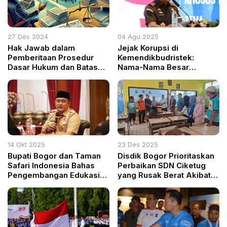
27 Des 2024
04 Agu 2025
Hak Jawab dalam
Jejak Korupsi di
Pemberitaan Prosedur
Kemendikbudristek:
Dasar Hukum dan Batas
Nama-Nama Besar
Waktu
Diperiksa, Proyek
Pendidikan Bernoda
14 Okt 2025
23 Des 2025
Bupati Bogor dan Taman
Disdik Bogor Prioritaskan
Safari Indonesia Bahas
Perbaikan SDN Ciketug
Pengembangan Edukasi
yang Rusak Berat Akibat
dan Konservasi Satwa
Cuaca Ekstrem