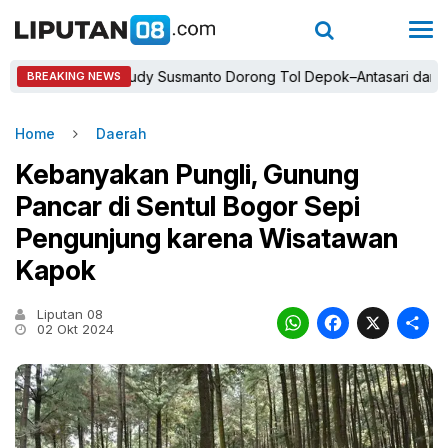
Bupati Rudy Susmanto Dorong Tol Depok–Antasari dan Jalan 
BREAKING NEWS
Home
Daerah
Kebanyakan Pungli, Gunung
Pancar di Sentul Bogor Sepi
Pengunjung karena Wisatawan
Kapok
Liputan 08
WhatsAp
Faceb
X
02 Okt 2024