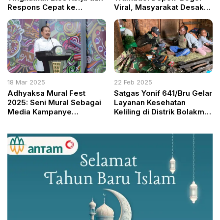
Respons Cepat ke
Viral, Masyarakat Desak
Masyarakat
Penyelidikan Objektif
Aparat
18 Mar 2025
22 Feb 2025
Adhyaksa Mural Fest
Satgas Yonif 641/Bru Gelar
2025: Seni Mural Sebagai
Layanan Kesehatan
Media Kampanye
Keliling di Distrik Bolakme,
Antikorupsi
Warga Merasa Terbantu