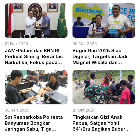
Edukasi Gizi dan
RI-Malaysia untuk Cegah
Berenang untuk Cegah
Narkoba dan Barang Ilegal
Stunting
21 Feb 2025
09 Mei 2025
JAM-Pidum dan BNN RI
Bogor Run 2025 Siap
Perkuat Sinergi Berantas
Digelar, Targetkan Jadi
Narkotika, Fokus pada
Magnet Wisata dan
Rehabilitasi dan
Lahirkan World Marathon
Pemutusan Rantai
Keuangan Sindikat
30 Jan 2025
21 Okt 2024
Sat Resnarkoba Polresta
Tingkatkan Gizi Anak
Banyumas Bongkar
Papua, Satgas Yonif
Jaringan Sabu, Tiga
641/Bru Bagikan Bubur
Pelaku Diciduk
Kacang Hijau di Distrik