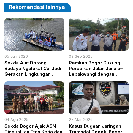
Eragayam
Rekomendasi lainnya
05 Jun 2026
09 Sep 2025
Sekda Ajat Dorong
Pemkab Bogor Dukung
Budaya Ngalokat Cai Jadi
Perbaikan Jalan Janala–
Gerakan Lingkungan
Lebakwangi dengan
Berkelanjutan
Rekayasa Lalu Lintas dan
Koordinasi Angkutan
Tambang
04 Agu 2025
27 Mar 2026
Sekda Bogor Ajak ASN
Kasus Dugaan Jaringan
Tingkatkan Etos Kerja dan
Tramadol Depok–Bogor