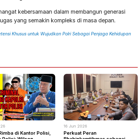
emangat kebersamaan dalam membangun generasi
 tugas yang semakin kompleks di masa depan.
petensi Khusus untuk Wujudkan Polri Sebagai Penjaga Kehidupan
026
16 Jun 2026
imba di Kantor Polisi,
Perkuat Peran
 Polisi; Wilson
Bhabinkamtibmas sebagai