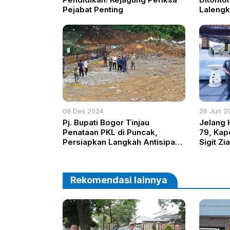
Pejabat Penting
Lalengk
Tangkap
Istrinya
08 Des 2024
26 Jun 2
Pj. Bupati Bogor Tinjau
Jelang 
Penataan PKL di Puncak,
79, Kapo
Persiapkan Langkah Antisipasi
Sigit Z
Nataru
Karno di
Rekomendasi lainnya