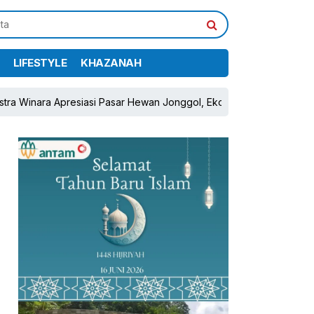
LIFESTYLE
KHAZANAH
esiasi Pasar Hewan Jonggol, Ekonomi Peternak Diharapkan Tumbuh
pp
book
Share