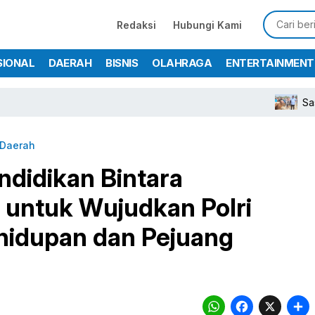
Redaksi
Hubungi Kami
SIONAL
DAERAH
BISNIS
OLAHRAGA
ENTERTAINMENT
Sastra Winara Apr
Daerah
ndidikan Bintara
untuk Wujudkan Polri
hidupan dan Pejuang
WhatsA
Face
X