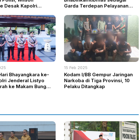
e Desak Kapolri
Garda Terdepan Pelayanan
 Fadh Arafiq dan
Masyarakat, Polres Ogan Ilir
Ikuti Arahan Kakorbinmas
Baharkam Polri
025
15 Feb 2025
Hari Bhayangkara ke-
Kodam I/BB Gempur Jaringan
lri Jenderal Listyo
Narkoba di Tiga Provinsi, 10
iarah ke Makam Bung
Pelaku Ditangkap
 Blitar