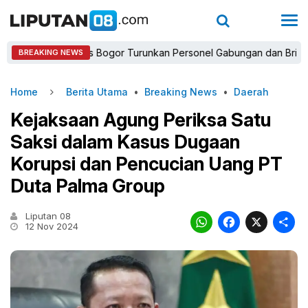
Kapolres Bogor Turunkan Personel Gabungan dan Brimob, Priori
BREAKING NEWS
Home
Berita Utama
•
Breaking News
•
Daerah
Kejaksaan Agung Periksa Satu
Saksi dalam Kasus Dugaan
Korupsi dan Pencucian Uang PT
Duta Palma Group
Liputan 08
WhatsAp
Faceb
X
12 Nov 2024