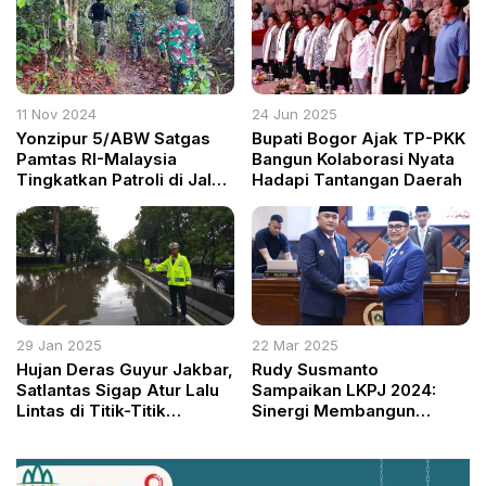
11 Nov 2024
24 Jun 2025
Yonzipur 5/ABW Satgas
Bupati Bogor Ajak TP-PKK
Pamtas RI-Malaysia
Bangun Kolaborasi Nyata
Tingkatkan Patroli di Jalur
Hadapi Tantangan Daerah
Tikus Kapuas Hulu untuk
Cegah Tindakan Ilegal
29 Jan 2025
22 Mar 2025
Hujan Deras Guyur Jakbar,
Rudy Susmanto
Satlantas Sigap Atur Lalu
Sampaikan LKPJ 2024:
Lintas di Titik-Titik
Sinergi Membangun
Genangan
Bogor yang Lebih Maju