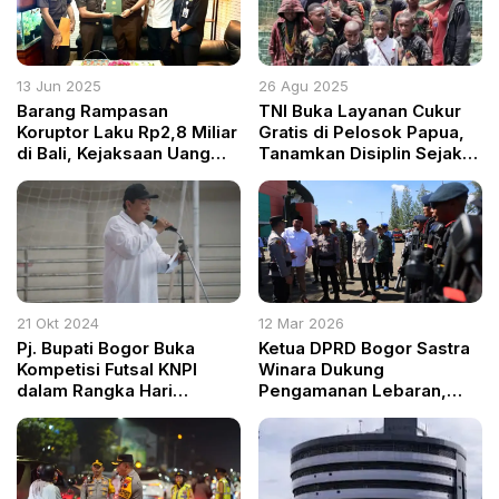
13 Jun 2025
26 Agu 2025
Barang Rampasan
TNI Buka Layanan Cukur
Koruptor Laku Rp2,8 Miliar
Gratis di Pelosok Papua,
di Bali, Kejaksaan Uang
Tanamkan Disiplin Sejak
Dikembalikan ke Korban
Dini
21 Okt 2024
12 Mar 2026
Pj. Bupati Bogor Buka
Ketua DPRD Bogor Sastra
Kompetisi Futsal KNPI
Winara Dukung
dalam Rangka Hari
Pengamanan Lebaran,
Sumpah Pemuda ke-96
Bupati Rudy Susmanto
Pantau Operasi Ketupat
Lodaya 2026