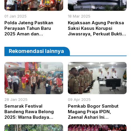
01 Jan 2025
18 Mar 2025
Polda Jateng Pastikan
Kejaksaan Agung Periksa
Perayaan Tahun Baru
Saksi Kasus Korupsi
2025 Aman dan
Jiwasraya, Perkuat Bukti
Terkendali
terhadap Tersangka IR
Rekomendasi lainnya
28 Jan 2025
09 Apr 2025
Semarak Festival
Pemkab Bogor Sambut
Bandeng Rawa Belong
Magang Praja IPDN,
2025: Warna Budaya
Zaenal Ashari Ini
Betawi Sambut 5 Abad
Momentum Terapkan Ilmu
Jakarta
di Lapangan