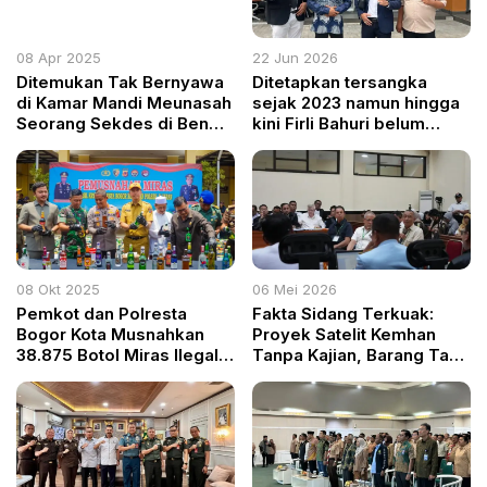
08 Apr 2025
22 Jun 2026
Ditemukan Tak Bernyawa
Ditetapkan tersangka
di Kamar Mandi Meunasah
sejak 2023 namun hingga
Seorang Sekdes di Bener
kini Firli Bahuri belum
Meriah Diduga Meninggal
ditahan, Arukki Gugat
karena Serangan Jantung
Kapolda Metro Jaya.
08 Okt 2025
06 Mei 2026
Pemkot dan Polresta
Fakta Sidang Terkuak:
Bogor Kota Musnahkan
Proyek Satelit Kemhan
38.875 Botol Miras Ilegal,
Tanpa Kajian, Barang Tak
Dedie Rachim: Bukti
Jelas Fungsi
Kolaborasi Jaga Kota
Aman