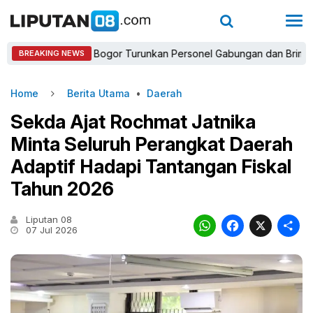
Kapolres Bogor Turunkan Personel Gabungan dan Brimob, Priorit
BREAKING NEWS
Home
Berita Utama
•
Daerah
Sekda Ajat Rochmat Jatnika
Minta Seluruh Perangkat Daerah
Adaptif Hadapi Tantangan Fiskal
Tahun 2026
Liputan 08
WhatsAp
Faceb
X
07 Jul 2026