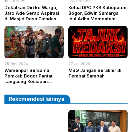
19 Jul 2025
06 Jun 2025
Dekatkan Diri ke Warga,
Ketua DPC PKB Kabupaten
Jaro Ade Serap Aspirasi
Bogor, Edwin Sumarga
di Masjid Desa Cicadas
Idul Adha Momentum
Kepedulian dan
Ketakwaan Sosial
25 Des 2024
27 Jul 2026
Wamenpar Bersama
MBG Jangan Berakhir di
Pemkab Bogor Pantau
Tempat Sampah
Langsung Kesiapan
Fasilitas dan Keamanan
Wisata Taman Safari
Selama Liburan Nataru
Rekomendasi lainnya