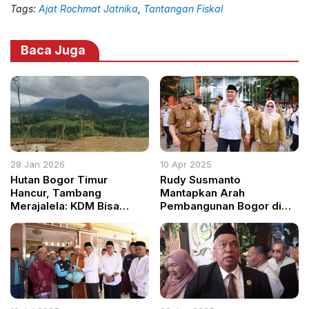
Tags:
Ajat Rochmat Jatnika
,
Tantangan Fiskal
Baca Juga
28 Jan 2026
10 Apr 2025
Hutan Bogor Timur
Rudy Susmanto
Hancur, Tambang
Mantapkan Arah
Merajalela: KDM Bisa
Pembangunan Bogor di
Menangis Melihat
100 Hari Pertama Fokus
Penyebab Banjir Bekasi–
Infrastruktur Pendidikan,
Karawang
dan Pengentasan
Kemiskinan