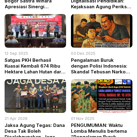
Bogor Sastra Winara
Digitalisasi Pendidikan:
Apresiasi Sinergi
Kejaksaan Agung Periksa
Pemkab–TNI dalam TMMD
3 Saksi Terkait Kasus di
2025–2026
Kemendikbudristek
12 Sep 2025
03 Des 2025
Satgas PKH Berhasil
Pengalaman Buruk
Kuasai Kembali 674 Ribu
dengan Polisi Indonesia:
Hektare Lahan Hutan dari
Skandal Tebusan Narkoba
245 Perusahaan, Target
Libatkan Oknum Aparat,
Tercapai Lebih dari 300%
Jurnalis Jadi Target
21 Apr 2026
01 Nov 2025
Jaksa Agung Tegas: Dana
PENGUMUMAN: Waktu
Desa Tak Boleh
Lomba Menulis bertema
Disalahgunakan, Jaga
“Pengalaman Buruk