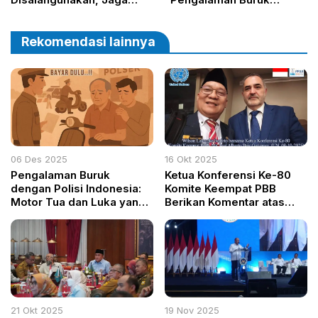
Desa Jadi Benteng Utama!
dengan Polisi Indonesia”
Diperpanjang Hingga 15
Desember 2025
Rekomendasi lainnya
06 Des 2025
16 Okt 2025
Pengalaman Buruk
Ketua Konferensi Ke-80
dengan Polisi Indonesia:
Komite Keempat PBB
Motor Tua dan Luka yang
Berikan Komentar atas
Tak Pernah Hilang
Pidato Wilson Lalengke
21 Okt 2025
19 Nov 2025