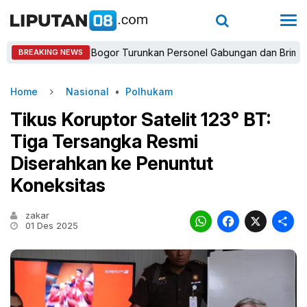
Kapolres Bogor Turunkan Personel Gabungan dan Brimob, Priorita
BREAKING NEWS
Home
Nasional
•
Polhukam
Tikus Koruptor Satelit 123° BT:
Tiga Tersangka Resmi
Diserahkan ke Penuntut
Koneksitas
zakar
WhatsAp
Faceb
X
01 Des 2025