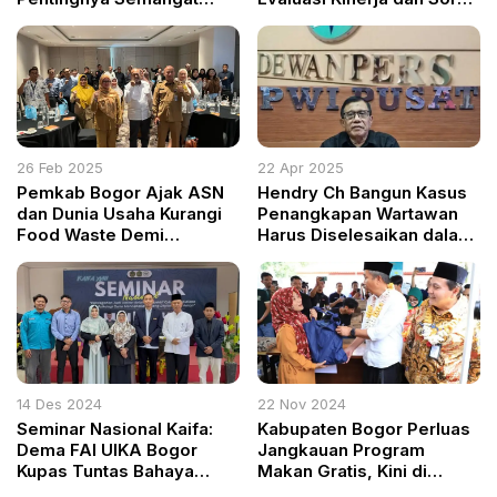
Gotong Royong dan
Tambang Ilegal
Kepedulian
26 Feb 2025
22 Apr 2025
Pemkab Bogor Ajak ASN
Hendry Ch Bangun Kasus
dan Dunia Usaha Kurangi
Penangkapan Wartawan
Food Waste Demi
Harus Diselesaikan dalam
Ketahanan Pangan
Ranah Dewan Pers, Bukan
Berkelanjutan
Kriminalisasi
14 Des 2024
22 Nov 2024
Seminar Nasional Kaifa:
Kabupaten Bogor Perluas
Dema FAI UIKA Bogor
Jangkauan Program
Kupas Tuntas Bahaya
Makan Gratis, Kini di
Game Online Terlarang
SMPN 3 Cibungbulang