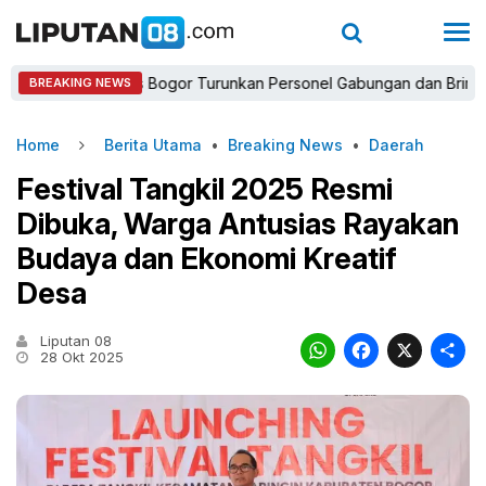
Kapolres Bogor Turunkan Personel Gabungan dan Brimob, Priorita
BREAKING NEWS
Home
Berita Utama
•
Breaking News
•
Daerah
Festival Tangkil 2025 Resmi
Dibuka, Warga Antusias Rayakan
Budaya dan Ekonomi Kreatif
Desa
Liputan 08
WhatsAp
Faceb
X
28 Okt 2025