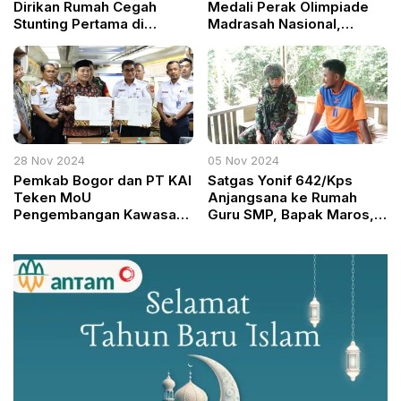
Dirikan Rumah Cegah
Medali Perak Olimpiade
Stunting Pertama di
Madrasah Nasional,
Kecamatan Tamansari
Buktikan Integrasi Ilmu
dan Nilai Islam
28 Nov 2024
05 Nov 2024
Pemkab Bogor dan PT KAI
Satgas Yonif 642/Kps
Teken MoU
Anjangsana ke Rumah
Pengembangan Kawasan
Guru SMP, Bapak Maros,
di Jalur Kereta Api
di Distrik Teluk Etna