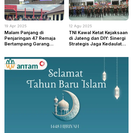
19 Apr 2025
12 Agu 2025
Malam Panjang di
TNI Kawal Ketat Kejaksaan
Penjaringan 47 Remaja
di Jateng dan DIY: Sinergi
Bertampang Garang
Strategis Jaga Kedaulatan
Diringkus, Celurit dan
dan Tegakkan Hukum
Sinte Berserakan!
Tanpa Intervensi