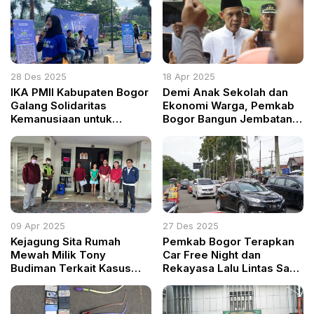
28 Des 2025
18 Apr 2025
IKA PMII Kabupaten Bogor
Demi Anak Sekolah dan
Galang Solidaritas
Ekonomi Warga, Pemkab
Kemanusiaan untuk
Bogor Bangun Jembatan
Korban Bencana di
Penghubung Cihideung
Sumatera Utara
Petir
09 Apr 2025
27 Des 2025
Kejagung Sita Rumah
Pemkab Bogor Terapkan
Mewah Milik Tony
Car Free Night dan
Budiman Terkait Kasus
Rekayasa Lalu Lintas Saat
Pajak Senilai Rp 634 Miliar
Malam Tahun Baru 2026