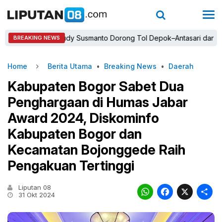
Bupati Rudy Susmanto Dorong Tol Depok–Antasari dan Jalan Tam
BREAKING NEWS
Home
Berita Utama
•
Breaking News
•
Daerah
Kabupaten Bogor Sabet Dua
Penghargaan di Humas Jabar
Award 2024, Diskominfo
Kabupaten Bogor dan
Kecamatan Bojonggede Raih
Pengakuan Tertinggi
Liputan 08
WhatsAp
Faceb
X
31 Okt 2024