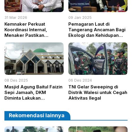
31 Mar 2026
09 Jan 2025
Kemnaker Perkuat
Pemagaran Laut di
Koordinasi Internal,
Tangerang Ancaman Bagi
Menaker Pastikan
Ekologi dan Kehidupan
Layanan Publik Tidak
Masyarakat Pesisir
Boleh Terganggu
08 Des 2025
06 Des 2024
Masjid Agung Baitul Faizin
TNI Gelar Sweeping di
Sepi Jamaah, DKM
Distrik Walesi untuk Cegah
Diminta Lakukan
Aktivitas Ilegal
Pembenahan dan
Hadirkan Program
Penguat Kehidupan Masjid
Rekomendasi lainnya