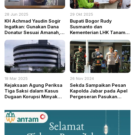
28 Jun 2025
29 Okt 2025
KH Achmad Yaudin Sogir
Bupati Bogor Rudy
Ingatkan: Gunakan Dana
Susmanto dan
Donatur Sesuai Amanah,
Kementerian LHK Tanam
Jangan untuk Kepentingan
Pohon di Megamendung:
Pribadi
Komitmen Lestarikan
Puncak dan Bogor Selatan
18 Mar 2025
26 Nov 2024
Kejaksaan Agung Periksa
Sekda Sampaikan Pesan
Tiga Saksi dalam Kasus
Kapolda Jabar pada Apel
Dugaan Korupsi Minyak
Pergeseran Pasukan
Mentah PT Pertamina
Mantap Praja Lodaya 2024