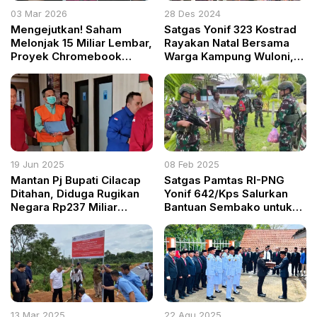
03 Mar 2026
28 Des 2024
Mengejutkan! Saham
Satgas Yonif 323 Kostrad
Melonjak 15 Miliar Lembar,
Rayakan Natal Bersama
Proyek Chromebook
Warga Kampung Wuloni,
Disebut Gagal Total di
Puncak Papua
Sidang Nadiem
19 Jun 2025
08 Feb 2025
Mantan Pj Bupati Cilacap
Satgas Pamtas RI-PNG
Ditahan, Diduga Rugikan
Yonif 642/Kps Salurkan
Negara Rp237 Miliar
Bantuan Sembako untuk
dalam Kasus Korupsi Aset
Warga di Kaimana
BUMD
13 Mar 2025
22 Agu 2025