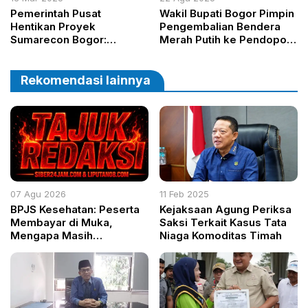
Pemerintah Pusat
Wakil Bupati Bogor Pimpin
Hentikan Proyek
Pengembalian Bendera
Sumarecon Bogor:
Merah Putih ke Pendopo
FERRAK Desak Aparat
Bersejarah di Malasari
Segera Panggil dan
Penjarakan Pihak yang
Rekomendasi lainnya
Terlibat
07 Agu 2026
11 Feb 2025
BPJS Kesehatan: Peserta
Kejaksaan Agung Periksa
Membayar di Muka,
Saksi Terkait Kasus Tata
Mengapa Masih
Niaga Komoditas Timah
Diperlakukan Berbeda?