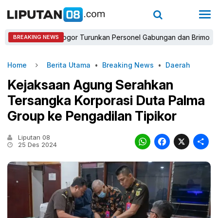
Kapolres Bogor Turunkan Personel Gabungan dan Brimob, Prioritas
BREAKING NEWS
Home
Berita Utama
•
Breaking News
•
Daerah
Kejaksaan Agung Serahkan
Tersangka Korporasi Duta Palma
Group ke Pengadilan Tipikor
Liputan 08
WhatsAp
Faceb
X
25 Des 2024