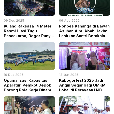
09 Des 2025
06 Agu 2025
Kujang Raksasa 14 Meter
Ponpes Kananga di Bawah
Resmi Hiasi Tugu
Asuhan Alm. Abah Hakim:
Pancakarsa, Bogor Punya
Lahirkan Santri Berakhlak
Ikon Baru
Mulia yang Mengisi
Berbagai Posisi Strategis
19 Des 2025
13 Jun 2025
Optimalisasi Kapasitas
Kabogorfest 2025 Jadi
Aparatur, Pemkot Depok
Angin Segar bagi UMKM
Dorong Pola Kerja Dinamis
Lokal di Perayaan HJB
bagi PPPK Paruh Waktu