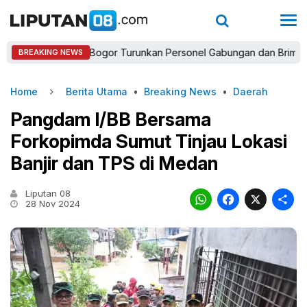
Kapolres Bogor Turunkan Personel Gabungan dan Brimob, Priorita
BREAKING NEWS
Home
Berita Utama
•
Breaking News
•
Daerah
Pangdam I/BB Bersama
Forkopimda Sumut Tinjau Lokasi
Banjir dan TPS di Medan
Liputan 08
WhatsAp
Faceb
X
28 Nov 2024