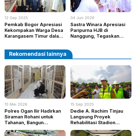
12 Sep 2025
04 Jun 2026
Pemkab Bogor Apresiasi
Sastra Winara Apresiasi
Kekompakan Warga Desa
Paripurna HJB di
Karangasem Timur dalam
Nanggung, Tegaskan
Mengaktifkan Siskamling
Komitmen Pemerataan
Humanis
Pembangunan Kabupaten
Bogor
Rekomendasi lainnya
15 Mei 2026
15 Sep 2025
Polres Ogan Ilir Hadirkan
Dedie A. Rachim Tinjau
Siraman Rohani untuk
Langsung Proyek
Tahanan, Bangun
Rehabilitasi Stadion
Kesadaran dan Harapan
Pajajaran Tahap I,
Baru
Pastikan Prosedur dan