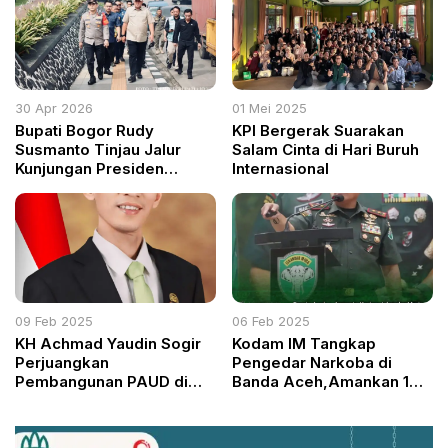
Kualitas Pengerjaan
Sesuai Standar
30 Apr 2026
01 Mei 2025
Bupati Bogor Rudy
KPI Bergerak Suarakan
Susmanto Tinjau Jalur
Salam Cinta di Hari Buruh
Kunjungan Presiden
Internasional
Prabowo ke Unhan
09 Feb 2025
06 Feb 2025
KH Achmad Yaudin Sogir
Kodam IM Tangkap
Perjuangkan
Pengedar Narkoba di
Pembangunan PAUD di
Banda Aceh,Amankan 10
Sukaraja Banyak yang
Gram Sabu
Masih Numpang di Rumah
Warga