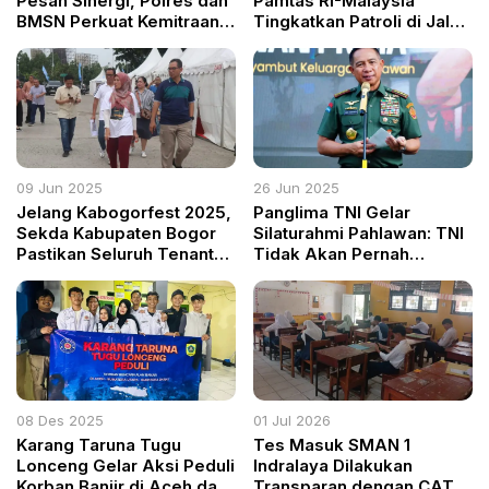
Pesan Sinergi, Polres dan
Pamtas RI-Malaysia
BMSN Perkuat Kemitraan
Tingkatkan Patroli di Jalur
Strategis Jaga Kamtibmas
Tikus Kapuas Hulu untuk
Cegah Tindakan Ilegal
09 Jun 2025
26 Jun 2025
Jelang Kabogorfest 2025,
Panglima TNI Gelar
Sekda Kabupaten Bogor
Silaturahmi Pahlawan: TNI
Pastikan Seluruh Tenant
Tidak Akan Pernah
dan Infrastruktur Siap
Lupakan Sejarah
08 Des 2025
01 Jul 2026
Karang Taruna Tugu
Tes Masuk SMAN 1
Lonceng Gelar Aksi Peduli
Indralaya Dilakukan
Korban Banjir di Aceh dan
Transparan dengan CAT