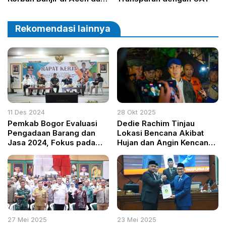
Sumatera
Rekomendasi lainnya
11 Des 2024
28 Okt 2025
Pemkab Bogor Evaluasi
Dedie Rachim Tinjau
Pengadaan Barang dan
Lokasi Bencana Akibat
Jasa 2024, Fokus pada
Hujan dan Angin Kencang
Transformasi Tata Kelola
di Kota Bogor
yang Transparan
27 Mei 2025
23 Mei 2025