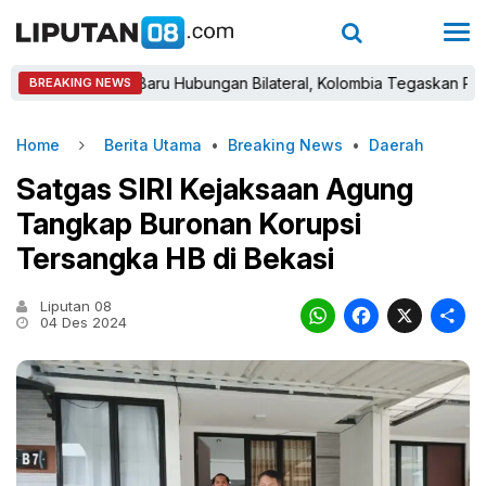
Babak Baru Hubungan Bilateral, Kolombia Tegaskan Pengakuan A
BREAKING NEWS
Home
Berita Utama
•
Breaking News
•
Daerah
Satgas SIRI Kejaksaan Agung
Tangkap Buronan Korupsi
Tersangka HB di Bekasi
Liputan 08
WhatsAp
Faceb
X
04 Des 2024