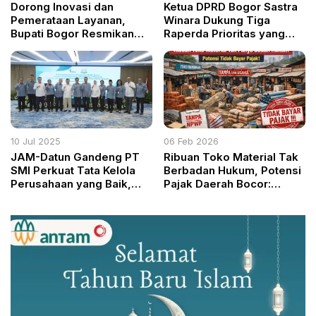
Dorong Inovasi dan
Ketua DPRD Bogor Sastra
Pemerataan Layanan,
Winara Dukung Tiga
Bupati Bogor Resmikan
Raperda Prioritas yang
Gerai Publik dan Gebyar
Disampaikan Bupati
Adminduk 2025
10 Jul 2025
06 Feb 2026
JAM-Datun Gandeng PT
Ribuan Toko Material Tak
SMI Perkuat Tata Kelola
Berbadan Hukum, Potensi
Perusahaan yang Baik,
Pajak Daerah Bocor:
Fokus Pulihkan Kekayaan
Negara Dinilai Lalai Awasi
Negara