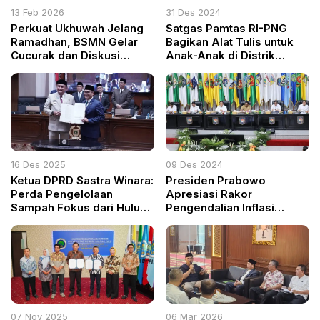
13 Feb 2026
31 Des 2024
Perkuat Ukhuwah Jelang
Satgas Pamtas RI-PNG
Ramadhan, BSMN Gelar
Bagikan Alat Tulis untuk
Cucurak dan Diskusi
Anak-Anak di Distrik
Strategis di Cibinong
Dataran Beimes
16 Des 2025
09 Des 2024
Ketua DPRD Sastra Winara:
Presiden Prabowo
Perda Pengelolaan
Apresiasi Rakor
Sampah Fokus dari Hulu
Pengendalian Inflasi
hingga Hilir
Daerah: Dorong
Swasembada Pangan
untuk Masa Depan
Indonesia
07 Nov 2025
06 Mar 2026