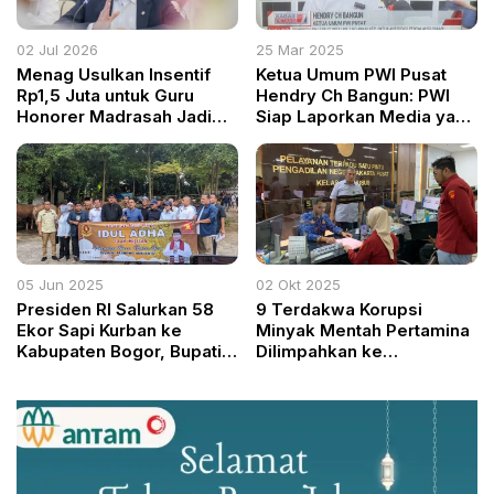
02 Jul 2026
25 Mar 2025
Menag Usulkan Insentif
Ketua Umum PWI Pusat
Rp1,5 Juta untuk Guru
Hendry Ch Bangun: PWI
Honorer Madrasah Jadi
Siap Laporkan Media yang
Prioritas Formasi ASN
Sebarkan Berita Bohong
05 Jun 2025
02 Okt 2025
Presiden RI Salurkan 58
9 Terdakwa Korupsi
Ekor Sapi Kurban ke
Minyak Mentah Pertamina
Kabupaten Bogor, Bupati
Dilimpahkan ke
Rudy Susmanto Bentuk
Pengadilan Tipikor
Kepedulian Nyata dari
Jakarta Pusat
Pemerintah Pusat