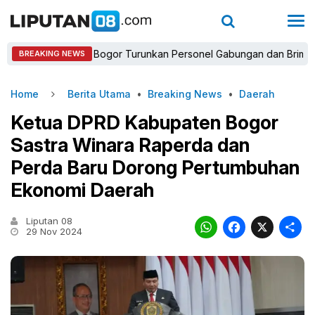
Kapolres Bogor Turunkan Personel Gabungan dan Brimob, Priorita
BREAKING NEWS
Home
Berita Utama
•
Breaking News
•
Daerah
Ketua DPRD Kabupaten Bogor
Sastra Winara Raperda dan
Perda Baru Dorong Pertumbuhan
Ekonomi Daerah
Liputan 08
WhatsAp
Faceb
X
29 Nov 2024