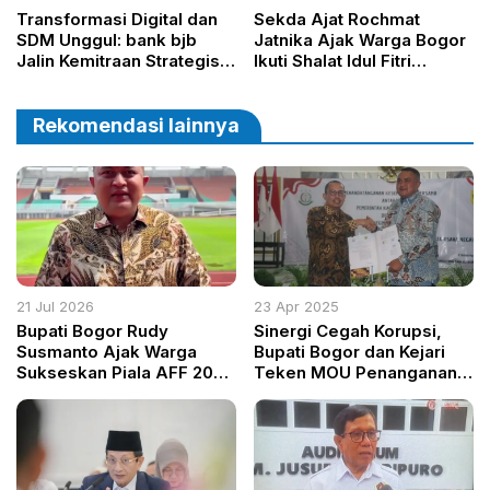
Transformasi Digital dan
Sekda Ajat Rochmat
SDM Unggul: bank bjb
Jatnika Ajak Warga Bogor
Jalin Kemitraan Strategis
Ikuti Shalat Idul Fitri
dengan Universitas
Bersama di Stadion
Negeri Malang
Pakansari
Rekomendasi lainnya
21 Jul 2026
23 Apr 2025
Bupati Bogor Rudy
Sinergi Cegah Korupsi,
Susmanto Ajak Warga
Bupati Bogor dan Kejari
Sukseskan Piala AFF 2026
Teken MOU Penanganan
di Stadion Pakansari
Hukum Perdata dan Tata
Usaha Negara