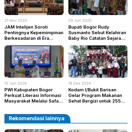
21 Nov 2024
09 Jun 2026
JAM Intelijen Soroti
Bupati Bogor Rudy
Pentingnya Kepemimpinan
Susmanto Sebut Kelahiran
Berkesadaran di Era
Baby Rio Catatan Sejarah
Modern
Baru Konservasi Indonesia
10 Jun 2026
18 Des 2024
PWI Kabupaten Bogor
Kodam I/Bukit Barisan
Perkuat Literasi Informasi
Gelar Program Makanan
Masyarakat Melalui Safari
Sehat Bergizi untuk 255
Jurnalis 2026 di Cisarua
Siswa di Medan
Rekomendasi lainnya