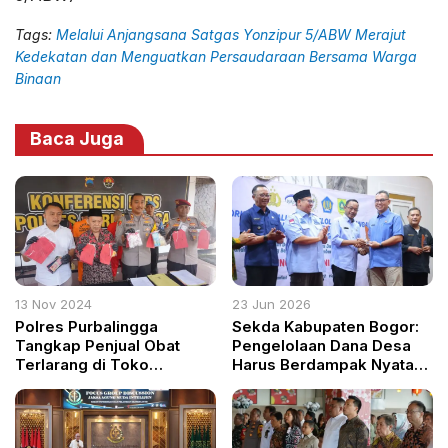
Tags:
Melalui Anjangsana Satgas Yonzipur 5/ABW Merajut
Kedekatan dan Menguatkan Persaudaraan Bersama Warga
Binaan
Baca Juga
13 Nov 2024
23 Jun 2026
Polres Purbalingga
Sekda Kabupaten Bogor:
Tangkap Penjual Obat
Pengelolaan Dana Desa
Terlarang di Toko
Harus Berdampak Nyata
Kelontong Desa
bagi Masyarakat
Selaganggeng, Ribuan
Butir Obat Disita