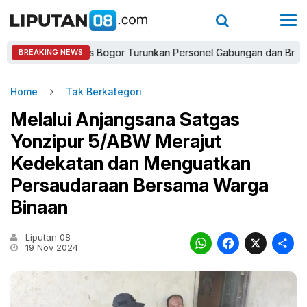
Kapolres Bogor Turunkan Personel Gabungan dan Brimob, Priori
BREAKING NEWS
Home
Tak Berkategori
Melalui Anjangsana Satgas
Yonzipur 5/ABW Merajut
Kedekatan dan Menguatkan
Persaudaraan Bersama Warga
Binaan
Liputan 08
WhatsAp
Faceb
X
19 Nov 2024