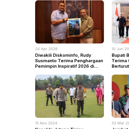
24 Apr 2026
10 Jun 2
Diwakili Diskominfo, Rudy
Bupati 
Susmanto Terima Penghargaan
Terima 
Pemimpin Inspiratif 2026 di
Berturu
Jakarta
Perkuat
Daerah
15 Nov 2024
02 Mar 2