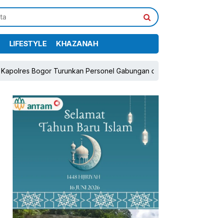
LIFESTYLE
KHAZANAH
ogor Turunkan Personel Gabungan dan Brimob, Prioritaskan Pengam
pp
book
Share