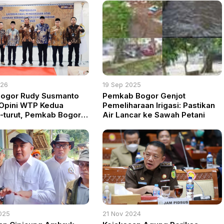
026
19 Sep 2025
Bogor Rudy Susmanto
Pemkab Bogor Genjot
Opini WTP Kedua
Pemeliharaan Irigasi: Pastikan
t-turut, Pemkab Bogor
Air Lancar ke Sawah Petani
 Tata Kelola Keuangan
025
21 Nov 2024