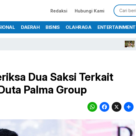
Redaksi
Hubungi Kami
SIONAL
DAERAH
BISNIS
OLAHRAGA
ENTERTAINMENT
Kapolres B
iksa Dua Saksi Terkait
Duta Palma Group
WhatsA
Face
X