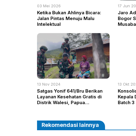
03 Mei 2026
17 Jun 2
Ketika Bukan Ahlinya Bicara:
Jaro A
Jalan Pintas Menuju Malu
Bogor S
Intelektual
Musaba
Menduni
13 Nov 2024
13 Okt 2
Satgas Yonif 641/Bru Berikan
Konsoli
Layanan Kesehatan Gratis di
Kepala 
Distrik Walesi, Papua
Batch 3
Pegunungan
Kepega
Rekomendasi lainnya