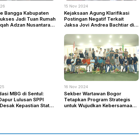
026
15 Nov 2024
de Bangga Kabupaten
Kejaksaan Agung Klarifikasi
ukses Jadi Tuan Rumah
Postingan Negatif Terkait
qah Adzan Nusantara
Jaksa Jovi Andrea Bachtiar di
a II
Media Sosial
025
16 Nov 2024
dasi MBG di Sentul:
Sekber Wartawan Bogor
Dapur Lulusan SPPI
Tetapkan Program Strategis
 Desak Kepastian Status
untuk Wujudkan Kebersamaan
waian
Wartawan se-Bogor Raya