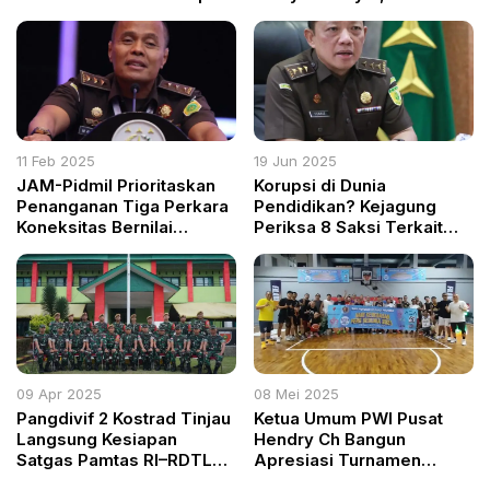
Kabupaten Bogor
Sekadar Pegawai
11 Feb 2025
19 Jun 2025
JAM-Pidmil Prioritaskan
Korupsi di Dunia
Penanganan Tiga Perkara
Pendidikan? Kejagung
Koneksitas Bernilai
Periksa 8 Saksi Terkait
Triliunan Rupiah
Digitalisasi
09 Apr 2025
08 Mei 2025
Pangdivif 2 Kostrad Tinjau
Ketua Umum PWI Pusat
Langsung Kesiapan
Hendry Ch Bangun
Satgas Pamtas RI–RDTL
Apresiasi Turnamen
Sektor Barat dan Timur
Basket SIWO PWI Pusat