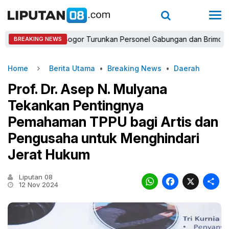
Kapolres Bogor Turunkan Personel Gabungan dan Brimob, Prioritas
BREAKING NEWS
Home
Berita Utama
•
Breaking News
•
Daerah
Prof. Dr. Asep N. Mulyana
Tekankan Pentingnya
Pemahaman TPPU bagi Artis dan
Pengusaha untuk Menghindari
Jerat Hukum
Liputan 08
WhatsAp
Faceb
X
12 Nov 2024