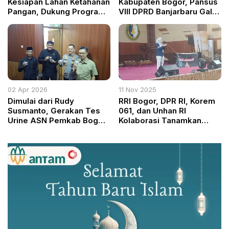
Kesiapan Lahan Ketahanan
Kabupaten Bogor, Pansus
Pangan, Dukung Program
VIII DPRD Banjarbaru Gali
Presiden Prabowo
Strategi Inovatif Atasi
Subianto
Stunting
02 Apr 2026
11 Nov 2025
Dimulai dari Rudy
RRI Bogor, DPR RI, Korem
Susmanto, Gerakan Tes
061, dan Unhan RI
Urine ASN Pemkab Bogor
Kolaborasi Tanamkan
Digencarkan
Semangat Bela Negara di
Kalangan Generasi Muda