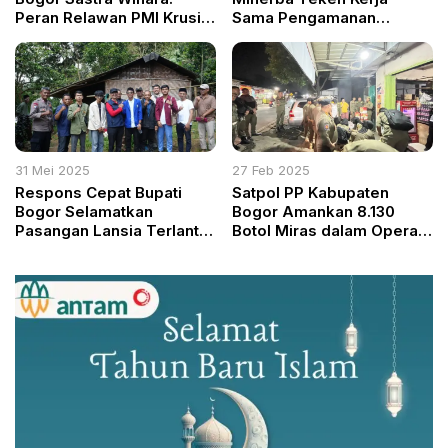
Peran Relawan PMI Krusial
Sama Pengamanan
dalam Menyelamatkan
Pembangunan Strategis
Nyawa
31 Mei 2025
27 Feb 2025
Respons Cepat Bupati
Satpol PP Kabupaten
Bogor Selamatkan
Bogor Amankan 8.130
Pasangan Lansia Terlantar
Botol Miras dalam Operasi
di Pamijahan, Dapat
Penertiban
Bantuan Rumah dan
Logistik