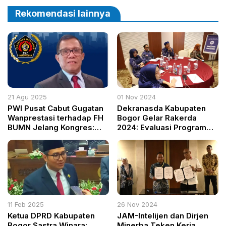
dan Tuntut Penegakan
Bogor Turun Tangan
Perda
Rekomendasi lainnya
21 Agu 2025
01 Nov 2024
PWI Pusat Cabut Gugatan
Dekranasda Kabupaten
Wanprestasi terhadap FH
Bogor Gelar Rakerda
BUMN Jelang Kongres:
2024: Evaluasi Program
Upaya Menjaga Persatuan
dan Strategi Baru untuk
Organisasi Wartawan
Dorong UMKM dan
Tertua di Indonesia
Ekonomi Kreatif
11 Feb 2025
26 Nov 2024
Ketua DPRD Kabupaten
JAM-Intelijen dan Dirjen
Bogor Sastra Winara:
Minerba Teken Kerja