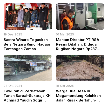
Membentuk Karakter
Komunikasi Desa Muba
Anak di Panti Asuhan
Diserahkan ke Kejari
Bhakti Kasih Abba Bogor
Selatan
19 Des 2025
01 Mei 2025
Sastra Winara Tegaskan
Mantan Direktur PT RSA
Bela Negara Kunci Hadapi
Resmi Ditahan, Diduga
Tantangan Zaman
Rugikan Negara Rp237
Miliar dalam Skandal
Korupsi Lahan BUMD
Cilacap
27 Okt 2024
18 Okt 2025
Tawuran di Perbatasan
Warga Dua Desa di
Tanah Sareal-Sukaraja KH
Megamendung Keluhkan
Achmad Yaudin Sogir
Jalan Rusak Bertahun-
Soroti Kinerja Keamanan
Tahun, Minta Pemkab