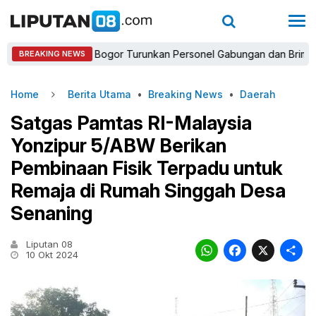
Kapolres Bogor Turunkan Personel Gabungan dan Brimob, Priorit
BREAKING NEWS
Home
Berita Utama
•
Breaking News
•
Daerah
Satgas Pamtas RI-Malaysia
Yonzipur 5/ABW Berikan
Pembinaan Fisik Terpadu untuk
Remaja di Rumah Singgah Desa
Senaning
Liputan 08
WhatsAp
Faceb
X
10 Okt 2024