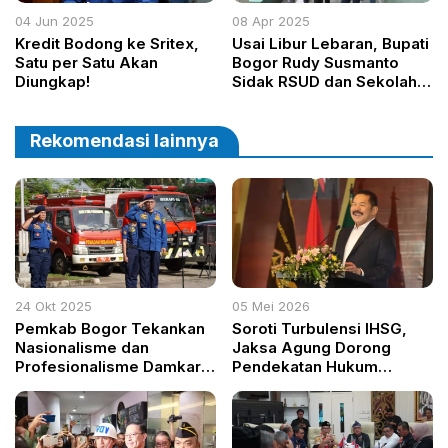
04 Jun 2025
08 Apr 2025
Kredit Bodong ke Sritex,
Usai Libur Lebaran, Bupati
Satu per Satu Akan
Bogor Rudy Susmanto
Diungkap!
Sidak RSUD dan Sekolah,
Tegaskan Komitmen
Bangun Layanan Publik
Berkualitas
Rekomendasi lainnya
24 Okt 2025
05 Mei 2026
Pemkab Bogor Tekankan
Soroti Turbulensi IHSG,
Nasionalisme dan
Jaksa Agung Dorong
Profesionalisme Damkar
Pendekatan Hukum
Demi Pelayanan Prima
Modern Lewat Denda
Damai