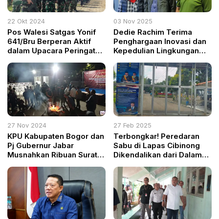
22 Okt 2024
03 Nov 2025
Pos Walesi Satgas Yonif
Dedie Rachim Terima
641/Bru Berperan Aktif
Penghargaan Inovasi dan
dalam Upacara Peringatan
Kepedulian Lingkungan
Hari Santri Nasional 2024
dari Radar Bogor
di Jayawijaya
27 Nov 2024
27 Feb 2025
KPU Kabupaten Bogor dan
Terbongkar! Peredaran
Pj Gubernur Jabar
Sabu di Lapas Cibinong
Musnahkan Ribuan Surat
Dikendalikan dari Dalam
Suara Rusak dan
Sel
Kelebihan Jelang Pilkada
Serentak 2024