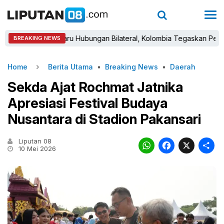
Babak Baru Hubungan Bilateral, Kolombia Tegaskan Pengakuan At
BREAKING NEWS
Home
Berita Utama
•
Breaking News
•
Daerah
Sekda Ajat Rochmat Jatnika
Apresiasi Festival Budaya
Nusantara di Stadion Pakansari
Liputan 08
WhatsAp
Faceb
X
10 Mei 2026