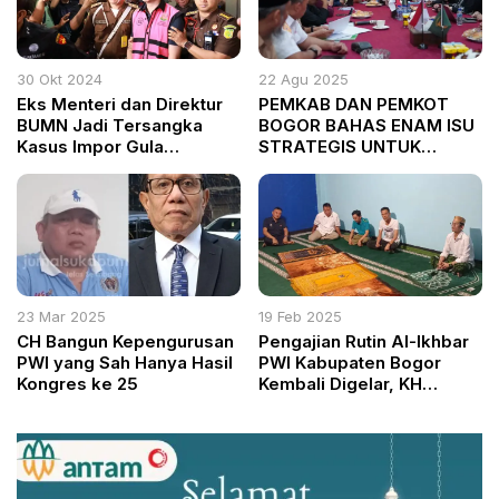
30 Okt 2024
22 Agu 2025
Eks Menteri dan Direktur
PEMKAB DAN PEMKOT
BUMN Jadi Tersangka
BOGOR BAHAS ENAM ISU
Kasus Impor Gula
STRATEGIS UNTUK
Kerugian Negara Capai Rp
PERCEPATAN
400 Miliar
PEMBANGUNAN
23 Mar 2025
19 Feb 2025
CH Bangun Kepengurusan
Pengajian Rutin Al-Ikhbar
PWI yang Sah Hanya Hasil
PWI Kabupaten Bogor
Kongres ke 25
Kembali Digelar, KH
Achmad Yaudin Sogir
Sampaikan Tausiah
Menjelang Ramadan