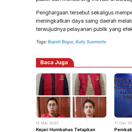
Penghargaan tersebut sekaligus memp
meningkatkan daya saing daerah melalu
terwujudnya pelayanan publik yang efekt
Tags:
Bupati Bogor
,
Rudy Susmanto
Baca Juga
12 Mar 2025
17 Des 2
Kejari Humbahas Tetapkan
Pemkab