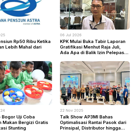
025
06 Jul 2026
nsiun Rp50 Ribu Ketika
KPK Mulai Buka Tabir Laporan
n Lebih Mahal dari
Gratifikasi Menhut Raja Juli,
l
Ada Apa di Balik Izin Pelepasan
Hutan?
024
22 Nov 2025
Bogor Uji Coba
Talk Show AP3MI Bahas
 Makan Bergizi Gratis
Optimalisasi Rantai Pasok dari
asi Stunting
Prinsipal, Distributor hingga