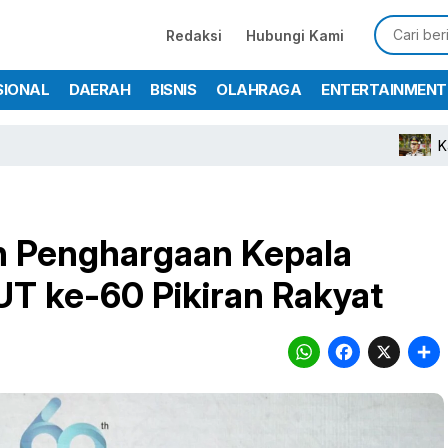
Redaksi
Hubungi Kami
SIONAL
DAERAH
BISNIS
OLAHRAGA
ENTERTAINMENT
Kapolres Bogo
h Penghargaan Kepala
HUT ke-60 Pikiran Rakyat
WhatsA
Face
X