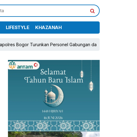
LIFESTYLE
KHAZANAH
r Turunkan Personel Gabungan dan Brimob, Prioritaskan Pengaman
pp
book
Share