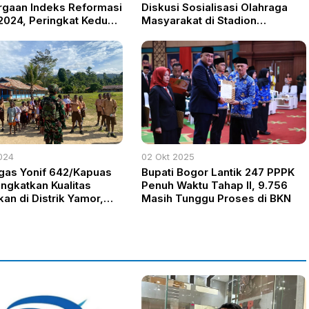
gaan Indeks Reformasi
Diskusi Sosialisasi Olahraga
024, Peringkat Kedua
Masyarakat di Stadion
l
Pakansari
024
02 Okt 2025
gas Yonif 642/Kapuas
Bupati Bogor Lantik 247 PPPK
ingkatkan Kualitas
Penuh Waktu Tahap II, 9.756
an di Distrik Yamor,
Masih Tunggu Proses di BKN
a