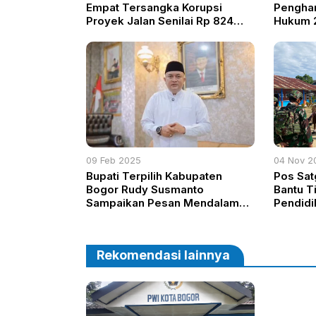
Empat Tersangka Korupsi
Penghar
Proyek Jalan Senilai Rp 824
Hukum 2
Juta
Nasiona
09 Feb 2025
04 Nov 2
Bupati Terpilih Kabupaten
Pos Sat
Bogor Rudy Susmanto
Bantu T
Sampaikan Pesan Mendalam
Pendidik
pada Hari Pers Nasional dan
Kaiman
HUT ke 79 PWI
Rekomendasi lainnya