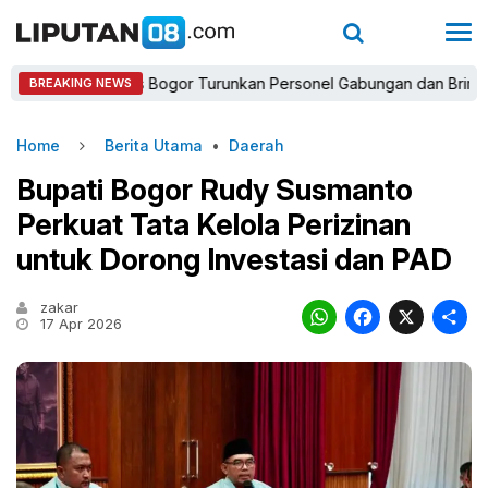
Kapolres Bogor Turunkan Personel Gabungan dan Brimob, Priori
BREAKING NEWS
Home
Berita Utama
•
Daerah
Bupati Bogor Rudy Susmanto
Perkuat Tata Kelola Perizinan
untuk Dorong Investasi dan PAD
zakar
WhatsAp
Faceb
X
17 Apr 2026