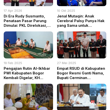
17 Apr 2026
10 Okt 2025
Di Era Rudy Susmanto,
Jenal Mutaqin: Anak
Penataan Pasar Parung
Cerebral Palsy Punya Hak
Dimulai: PKL Direlokasi,
yang Sama untuk
Jalan Kembali Lancar
Berkembang
19 Feb 2025
27 Mei 2025
Pengajian Rutin Al-Ikhbar
Empat RSUD di Kabupaten
PWI Kabupaten Bogor
Bogor Resmi Ganti Nama,
Kembali Digelar, KH
Bupati Cerminan
Achmad Yaudin Sogir
Semangat Pelayanan
Sampaikan Tausiah
Profesional dan
Menjelang Ramadan
Bermartabat