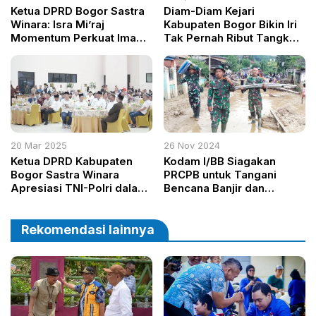
Ketua DPRD Bogor Sastra
Diam-Diam Kejari
Winara: Isra Mi’raj
Kabupaten Bogor Bikin Iri
Momentum Perkuat Iman
Tak Pernah Ribut Tangkap
dan Kebersamaan
Kadis Camat Kades Tapi
Pemerintah–Masyarakat
Kok Bersih Semua?
20 Mar 2025
26 Nov 2024
Ketua DPRD Kabupaten
Kodam I/BB Siagakan
Bogor Sastra Winara
PRCPB untuk Tangani
Apresiasi TNI-Polri dalam
Bencana Banjir dan
Menjaga Keamanan
Longsor di Empat
Wilayah
Kabupaten Tapanuli
Selatan
Rekomendasi lainnya