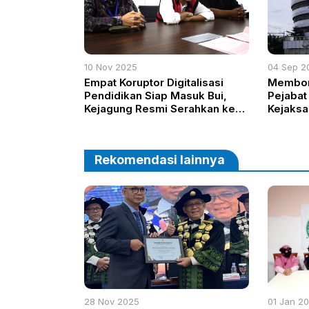
10 Nov 2025
04 Sep 2
Empat Koruptor Digitalisasi
Membong
Pendidikan Siap Masuk Bui,
Pejabat
Kejagung Resmi Serahkan ke
Kejaks
Jaksa Penuntut Umum
Rekomendasi lainnya
28 Nov 2025
01 Jan 2