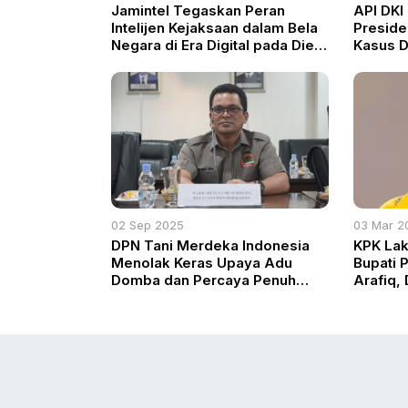
Jamintel Tegaskan Peran
API DKI
Intelijen Kejaksaan dalam Bela
Preside
Negara di Era Digital pada Dies
Kasus D
Natalis ke-48 UPN Veteran
Seksual
Jakarta
02 Sep 2025
03 Mar 2
DPN Tani Merdeka Indonesia
KPK La
Menolak Keras Upaya Adu
Bupati 
Domba dan Percaya Penuh
Arafiq,
pada Kepemimpinan Presiden
Merah P
Prabowo Subianto
Intensif