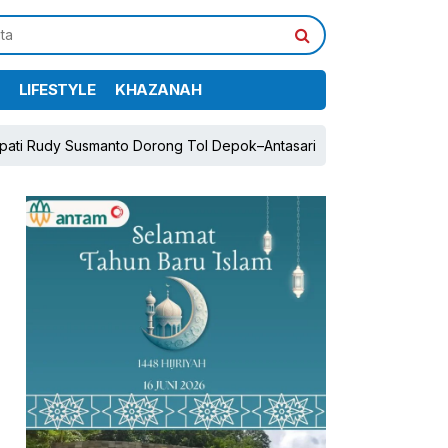
LIFESTYLE
KHAZANAH
usmanto Dorong Tol Depok–Antasari dan Jalan Tambang Demi Per
pp
book
Share