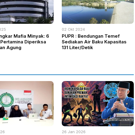
025
02 Okt 2024
kar Mafia Minyak: 6
PUPR : Bendungan Temef
 Pertamina Diperiksa
Sediakan Air Baku Kapasitas
aan Agung
131 Liter/Detik
026
26 Jan 2026