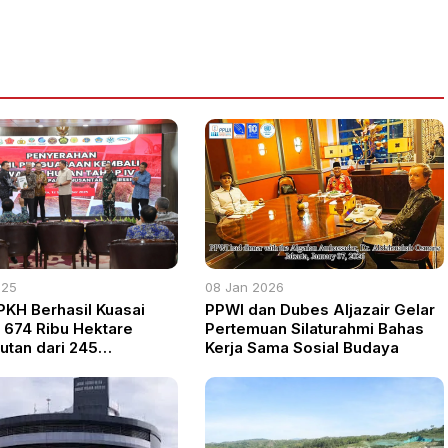
025
08 Jan 2026
PKH Berhasil Kuasai
PPWI dan Dubes Aljazair Gelar
 674 Ribu Hektare
Pertemuan Silaturahmi Bahas
utan dari 245
Kerja Sama Sosial Budaya
aan, Target Tercapai
ari 300%