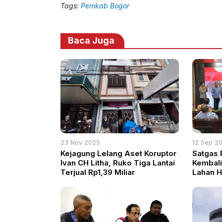
Tags:
Pemkab Bogor
Baca Juga
23 Nov 2025
12 Sep 2
Kejagung Lelang Aset Koruptor
Satgas 
Ivan CH Litha, Ruko Tiga Lantai
Kembali
Terjual Rp1,39 Miliar
Lahan H
Perusah
Lebih d