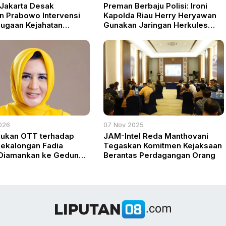
 Jakarta Desak
Preman Berbaju Polisi: Ironi
n Prabowo Intervensi
Kapolda Riau Herry Heryawan
ugaan Kejahatan
Gunakan Jaringan Herkules
 Anak di Jakarta
Intimidasi Aktivis
026
07 Nov 2025
kukan OTT terhadap
JAM-Intel Reda Manthovani
Pekalongan Fadia
Tegaskan Komitmen Kejaksaan
 Diamankan ke Gedung
Berantas Perdagangan Orang
utih untuk Pemeriksaan