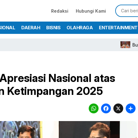
Redaksi
Hubungi Kami
SIONAL
DAERAH
BISNIS
OLAHRAGA
ENTERTAINMENT
Bupati Rudy S
presiasi Nasional atas
an Ketimpangan 2025
WhatsA
Face
X