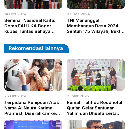
14 Des 2024
07 Des 2024
Seminar Nasional Kaifa:
TNI Manunggal
Dema FAI UIKA Bogor
Membangun Desa 2024:
Kupas Tuntas Bahaya
Sentuh 175 Wilayah, Bukti
Game Online Terlarang
Sinergi Percepat
Pembangunan
Rekomendasi lainnya
26 Okt 2024
21 Mar 2025
Terpidana Penipuan Atas
Rumah Tahfidz Roudhotul
Nama Al Naura Karima
Qur’an Gelar Santunan
Pramesti Diserahkan ke
Yatim dan Dhuafa serta
Kejari Palembang
Buka Bersama dalam
Agenda Sabuk 2025