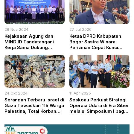
26 Nov 2024
27 Jul 2026
Kejaksaan Agung dan
Ketua DPRD Kabupaten
MIND ID Tandatangani
Bogor Sastra Winara:
Kerja Sama Dukung
Perizinan Cepat Kunci
Teknologi Bersih di
Tingkatkan PAD di Tengah
Industri Tambang
Defisit Rp3 Triliun
24 Okt 2024
11 Apr 2025
Serangan Terbaru Israel di
Seskoau Perkuat Strategi
Gaza Tewaskan 115 Warga
Operasi Udara di Era Siber
Palestina, Total Korban
melalui Simposium I bagi
Jiwa Mencapai 42.718
Pasis Angkatan ke 62