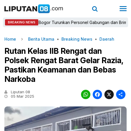
Kapolres Bogor Turunkan Personel Gabungan dan Brimob, Prioritas
BREAKING NEWS
Home
Berita Utama
•
Breaking News
•
Daerah
Rutan Kelas IIB Rengat dan
Polsek Rengat Barat Gelar Razia,
Pastikan Keamanan dan Bebas
Narkoba
Liputan 08
WhatsAp
Faceb
X
05 Mar 2025