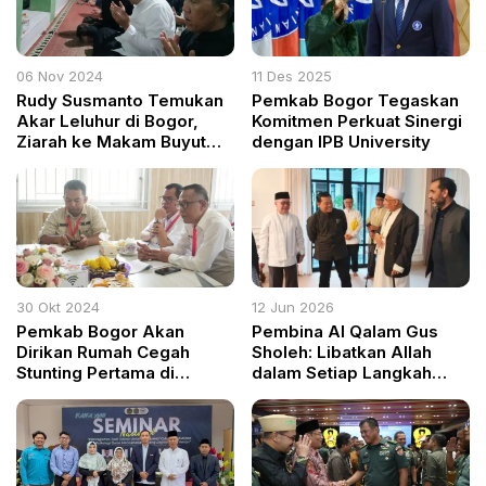
06 Nov 2024
11 Des 2025
Rudy Susmanto Temukan
Pemkab Bogor Tegaskan
Akar Leluhur di Bogor,
Komitmen Perkuat Sinergi
Ziarah ke Makam Buyut
dengan IPB University
Moyangnya di Cimande
30 Okt 2024
12 Jun 2026
Pemkab Bogor Akan
Pembina Al Qalam Gus
Dirikan Rumah Cegah
Sholeh: Libatkan Allah
Stunting Pertama di
dalam Setiap Langkah
Kecamatan Tamansari
Kehidupan dan Tugas
Jurnalistik