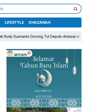
LIFESTYLE
KHAZANAH
anto Dorong Tol Depok–Antasari dan Jalan Tambang Demi Pertumb
pp
book
Share