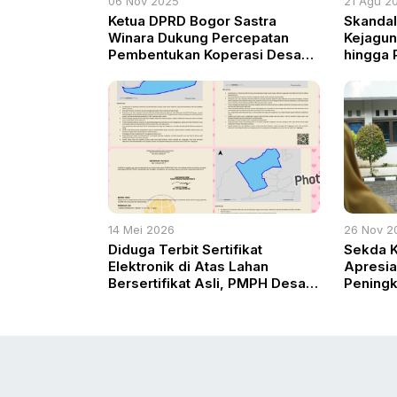
06 Nov 2025
21 Agu 2
Ketua DPRD Bogor Sastra
Skandal 
Winara Dukung Percepatan
Kejagun
Pembentukan Koperasi Desa
hingga 
Merah Putih
14 Mei 2026
26 Nov 2
Diduga Terbit Sertifikat
Sekda 
Elektronik di Atas Lahan
Apresia
Bersertifikat Asli, PMPH Desak
Peningk
Satgas Mafia Tanah Bongkar
Pangan
Oknum Terlibat