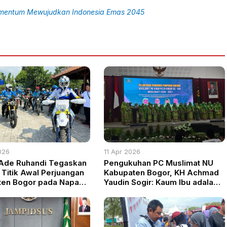
omentum Mewujudkan Indonesia Emas 2045
026
11 Apr 2026
Ade Ruhandi Tegaskan
Pengukuhan PC Muslimat NU
 Titik Awal Perjuangan
Kabupaten Bogor, KH Achmad
ten Bogor pada Napak
Yaudin Sogir: Kaum Ibu adalah
JB ke-544
Pilar Kekuatan Bangsa