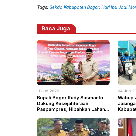
Tags:
Sekda Kabupaten Bogor: Hari Ibu Jadi M
Baca Juga
11 Jun 2026
04 Jun 2
Bupati Bogor Rudy Susmanto
Wabup 
Dukung Kesejahteraan
Jasinga
Paspampres, Hibahkan Lahan
Kabupa
untuk Rumah Susun
Tilas H