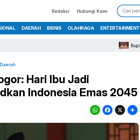
Redaksi
Hubungi Kami
SIONAL
DAERAH
BISNIS
OLAHRAGA
ENTERTAINMENT
Bupati Rudy Susm
Daerah
or: Hari Ibu Jadi
kan Indonesia Emas 2045
WhatsA
Face
X