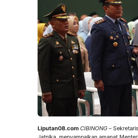
Liputan08.com
CIBINONG
– Sekretari
Jatnika, menyampaikan amanat Menter