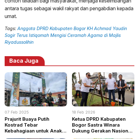
contoh teladan bagi masyarakat, menjaga keseimbangan
antara tugas sebagai wakil rakyat dan pengabdian kepada
umat.
Tags:
Anggota DPRD Kabupaten Bogor KH Achmad Yaudin
Sogir Terus Istiqomah Mengisi Ceramah Agama di Majlis
Riyadussolihin
Baca Juga
07 Feb 2025
18 Feb 2026
Prajurit Buaya Putih
Ketua DPRD Kabupaten
Kostrad Tebar
Bogor Sastra Winara
Kebahagiaan untuk Anak-
Dukung Gerakan Nasional
anak Papua di Kampung
ASRI untuk Atasi