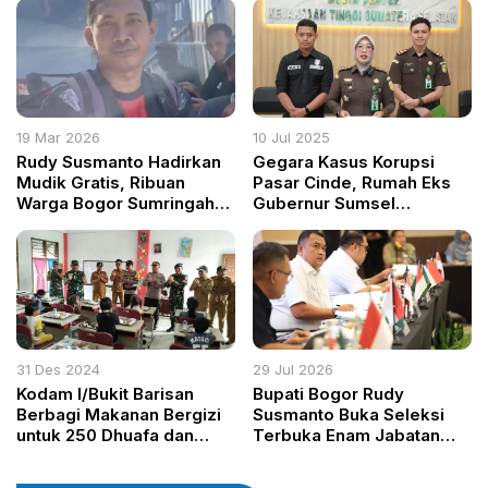
Gigobak
Persoalan Sampah
19 Mar 2026
10 Jul 2025
Rudy Susmanto Hadirkan
Gegara Kasus Korupsi
Mudik Gratis, Ribuan
Pasar Cinde, Rumah Eks
Warga Bogor Sumringah
Gubernur Sumsel
Pulang Kampung
Digeledah Kejati: Tak Ada
yang Kebal Hukum!
31 Des 2024
29 Jul 2026
Kodam I/Bukit Barisan
Bupati Bogor Rudy
Berbagi Makanan Bergizi
Susmanto Buka Seleksi
untuk 250 Dhuafa dan
Terbuka Enam Jabatan
Anak Yatim di Medan
Pimpinan Tinggi Pratama
Belawan
2026