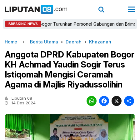
apolres Bogor Turunkan Personel Gabungan dan Brimob, Prioritask
BREAKING NEWS
Home
Berita Utama
•
Daerah
•
Khazanah
Anggota DPRD Kabupaten Bogor
KH Achmad Yaudin Sogir Terus
Istiqomah Mengisi Ceramah
Agama di Majlis Riyadussolihin
Liputan 08
WhatsAp
Faceb
X
14 Des 2024