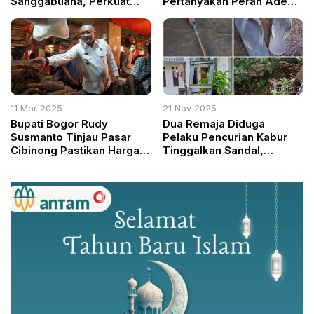
Sanggabuana, Perkuat
Pertanyakan Peran Ade
Profesionalisme Prajurit
Yasin dalam Pemberian
Izin
11 Mar 2025
21 Nov 2025
Bupati Bogor Rudy
Dua Remaja Diduga
Susmanto Tinjau Pasar
Pelaku Pencurian Kabur
Cibinong Pastikan Harga
Tinggalkan Sandal,
Pangan Stabil Jelang Idul
Obeng, dan Tangga di
Fitri
Sentul