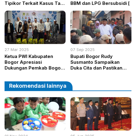
Tipikor Terkait Kasus Tata
BBM dan LPG Bersubsidi [
Niaga Timah
27 Mar 2025
07 Sep 2025
Ketua PWI Kabupaten
Bupati Bogor Rudy
Bogor Apresiasi
Susmanto Sampaikan
Dukungan Pemkab Bogor
Duka Cita dan Pastikan
dalam Kegiatan Sosial
Seluruh Biaya Korban
Ramadhan
Ambruknya Majelis Taklim
Asobiyah Ditanggung
Rekomendasi lainnya
Pemkab
01 Nov 2024
05 Jun 2025