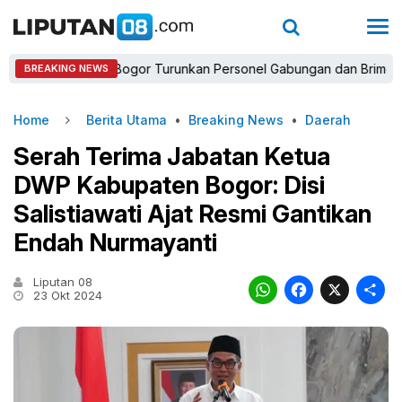
Kapolres Bogor Turunkan Personel Gabungan dan Brimob, Priorita
BREAKING NEWS
Home
Berita Utama
•
Breaking News
•
Daerah
Serah Terima Jabatan Ketua
DWP Kabupaten Bogor: Disi
Salistiawati Ajat Resmi Gantikan
Endah Nurmayanti
Liputan 08
WhatsAp
Faceb
X
23 Okt 2024