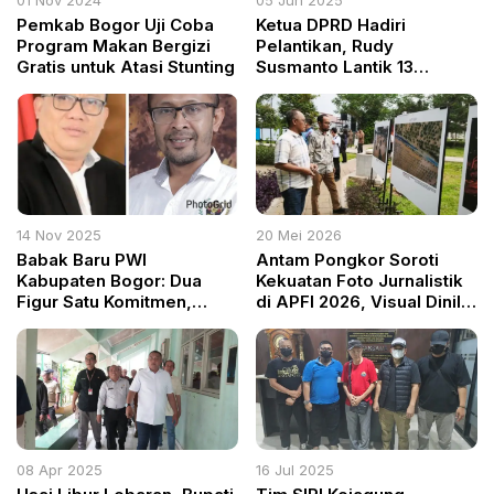
Pemkab Bogor Uji Coba
Ketua DPRD Hadiri
Program Makan Bergizi
Pelantikan, Rudy
Gratis untuk Atasi Stunting
Susmanto Lantik 13
Pejabat Tinggi Pemkab
Bogor
14 Nov 2025
20 Mei 2026
Babak Baru PWI
Antam Pongkor Soroti
Kabupaten Bogor: Dua
Kekuatan Foto Jurnalistik
Figur Satu Komitmen,
di APFI 2026, Visual Dinilai
Bersatu untuk Marwah
Lebih Jujur dari Kata-Kata
Pers
08 Apr 2025
16 Jul 2025