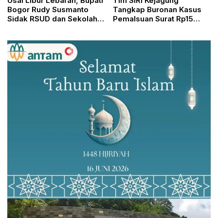
Usai Libur Lebaran, Bupati
Tim SIRI Kejagung
Bogor Rudy Susmanto
Tangkap Buronan Kasus
Sidak RSUD dan Sekolah,
Pemalsuan Surat Rp15
Tegaskan Komitmen
Miliar di Jakarta Utara
Bangun Layanan Publik
Berkualitas