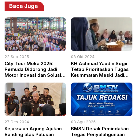
Baca Juga
22 Sep 2025
08 Okt 2024
City Tour Moka 2025:
KH Achmad Yaudin Sogir
Pemuda Didorong Jadi
Tetap Prioritaskan Tugas
Motor Inovasi dan Solusi
Keummatan Meski Jadi
Pembangunan Kota Bogor
Anggota DPRD Kabupaten
Bogor
27 Des 2024
03 Agu 2026
Kejaksaan Agung Ajukan
BMSN Desak Penindakan
Banding atas Putusan
Tegas Penyalahgunaan