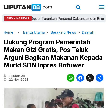
Kapolres Bogor Turunkan Personel Gabungan dan Brimob, Priorita
BREAKING NEWS
Home
Berita Utama
•
Breaking News
•
Daerah
Dukung Program Pemerintah
Makan Gizi Gratis, Pos Teluk
Arguni Bagikan Makanan Kepada
Murid SDN Inpres Bofuwer
Liputan 08
WhatsAp
Faceb
X
22 Nov 2024