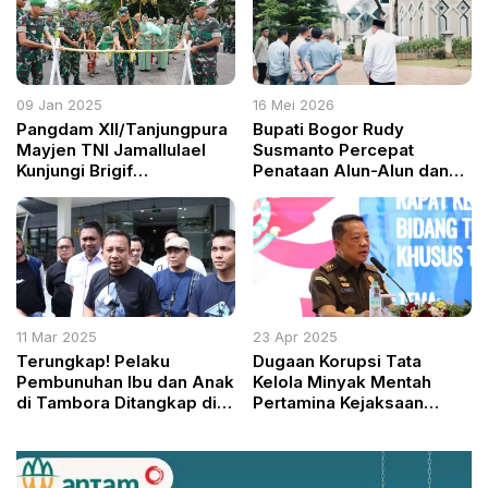
09 Jan 2025
16 Mei 2026
Pangdam XII/Tanjungpura
Bupati Bogor Rudy
Mayjen TNI Jamallulael
Susmanto Percepat
Kunjungi Brigif
Penataan Alun-Alun dan
19/Khatulistiwa di
Kawasan Masjid Baitul
Singkawang
Faizin
11 Mar 2025
23 Apr 2025
Terungkap! Pelaku
Dugaan Korupsi Tata
Pembunuhan Ibu dan Anak
Kelola Minyak Mentah
di Tambora Ditangkap di
Pertamina Kejaksaan
Banyumas
Agung Periksa 6 Saksi
Kunci, Termasuk Eks Dirut