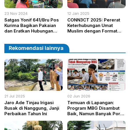
23 Nov 2024
12 Jan 2025
Satgas Yonif 641/Bru Pos
CONN3CT 2025: Pererat
Kurima Bagikan Pakaian
Keterhubungan Umat
dan Eratkan Hubungan
Muslim dengan Format
dengan Warga di
Interaktif dan Solutif
Perbatasan RI-PNG
Rekomendasi lainnya
21 Jul 2025
02 Jun 2026
Jaro Ade Tinjau Irigasi
Temuan di Lapangan:
Rusak di Nanggung, Janji
Program MBG Disambut
Perbaikan Tahun Ini
Baik, Namun Banyak Porsi
Tidak Dimakan Siswa