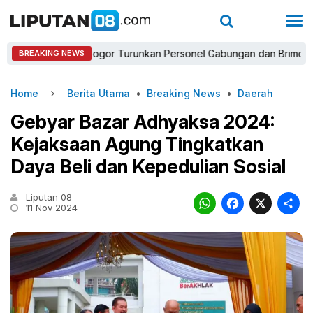
Kapolres Bogor Turunkan Personel Gabungan dan Brimob, Prioritas
BREAKING NEWS
Home
Berita Utama
•
Breaking News
•
Daerah
Gebyar Bazar Adhyaksa 2024:
Kejaksaan Agung Tingkatkan
Daya Beli dan Kepedulian Sosial
Liputan 08
WhatsAp
Faceb
X
11 Nov 2024