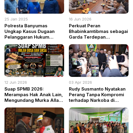
25 Jan 2025
16 Jun 2026
Polresta Banyumas
Perkuat Peran
Ungkap Kasus Dugaan
Bhabinkamtibmas sebagai
Pelanggaran Hukum
Garda Terdepan
terhadap Anak di Wangon
Pelayanan Masyarakat,
Polres Ogan Ilir Ikuti
Arahan Kakorbinmas
Baharkam Polri
12 Jun 2026
03 Apr 2026
Suap SPMB 2026:
Rudy Susmanto Nyatakan
Merampas Hak Anak Lain,
Perang Tanpa Kompromi
Mengundang Murka Allah,
terhadap Narkoba di
dan Menghancurkan Masa
Kabupaten Bogor
Depan Pendidikan Bangsa