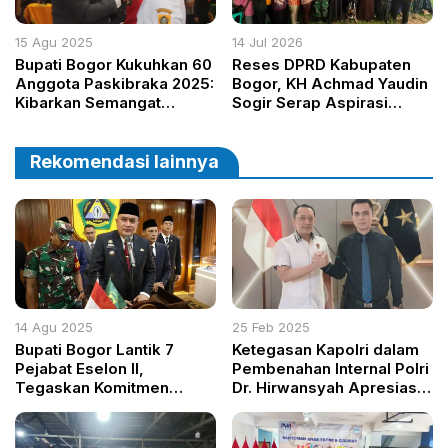
15 Agu 2025
14 Jul 2026
Bupati Bogor Kukuhkan 60
Reses DPRD Kabupaten
Anggota Paskibraka 2025:
Bogor, KH Achmad Yaudin
Kibarkan Semangat
Sogir Serap Aspirasi
Persatuan dan
Warga Karadenan
Nasionalisme
Rekomendasi lainnya
14 Agu 2025
25 Feb 2025
Bupati Bogor Lantik 7
Ketegasan Kapolri dalam
Pejabat Eselon II,
Pembenahan Internal Polri
Tegaskan Komitmen
Dr. Hirwansyah Apresiasi
Perkuat Pelayanan Publik
Sanksi Terhadap Mantan
Kapolsek Cinangka
sebagai Tonggak Sejarah