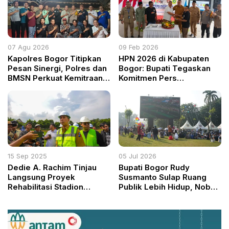
Reformasi Institusi Polri
07 Agu 2026
09 Feb 2026
Kapolres Bogor Titipkan
HPN 2026 di Kabupaten
Pesan Sinergi, Polres dan
Bogor: Bupati Tegaskan
BMSN Perkuat Kemitraan
Komitmen Pers
Strategis Jaga Kamtibmas
Independen dan
Berintegritas demi
Ekonomi Berdaulat
15 Sep 2025
05 Jul 2026
Dedie A. Rachim Tinjau
Bupati Bogor Rudy
Langsung Proyek
Susmanto Sulap Ruang
Rehabilitasi Stadion
Publik Lebih Hidup, Nobar
Pajajaran Tahap I,
Piala Dunia Jadi Magnet
Pastikan Prosedur dan
Warga dan UMKM
Kualitas Pengerjaan
Sesuai Standar