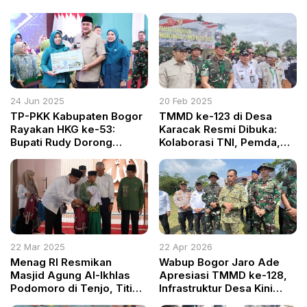
24 Jun 2025
20 Feb 2025
TP-PKK Kabupaten Bogor
TMMD ke-123 di Desa
Rayakan HKG ke-53:
Karacak Resmi Dibuka:
Bupati Rudy Dorong
Kolaborasi TNI, Pemda,
Kolaborasi Nyata Bangun
dan Masyarakat Wujudkan
Kesejahteraan Warga
Infrastruktur Lebih Baik
22 Mar 2025
22 Apr 2026
Menag RI Resmikan
Wabup Bogor Jaro Ade
Masjid Agung Al-Ikhlas
Apresiasi TMMD ke-128,
Podomoro di Tenjo, Titip
Infrastruktur Desa Kini
Pesan Agar Dimakmurkan
Kian Terbuka