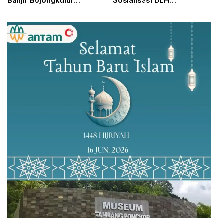
Banjir Bojongkulur
Sosialisasi DLH
Wamendagri Pastikan
Dikagetkan Penawaran
Mitigasi Berjalan Optimal
Alat Pengolah Limbah
Rp100 Juta