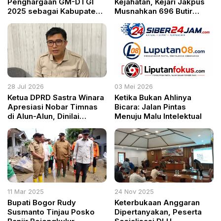
Penghargaan GM-DTGI
Kejahatan, Kejari Jakpus
2025 sebagai Kabupaten
Musnahkan 696 Butir
Terbaik Kedelapan se-
Ekstasi dan Senjata Ilegal
Indonesia
28 Jul 2026
03 Mei 2026
Ketua DPRD Sastra Winara
Ketika Bukan Ahlinya
Apresiasi Nobar Timnas
Bicara: Jalan Pintas
di Alun-Alun, Dinilai
Menuju Malu Intelektual
Hidupkan Ruang Publik
dan UMKM
11 Mar 2025
24 Nov 2025
Bupati Bogor Rudy
Keterbukaan Anggaran
Susmanto Tinjau Posko
Dipertanyakan, Peserta