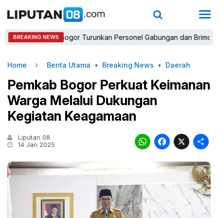
Kapolres Bogor Turunkan Personel Gabungan dan Brimob, Prioritas
BREAKING NEWS
Home
Berita Utama
•
Breaking News
•
Daerah
Pemkab Bogor Perkuat Keimanan
Warga Melalui Dukungan
Kegiatan Keagamaan
Liputan 08
WhatsAp
Faceb
X
14 Jan 2025