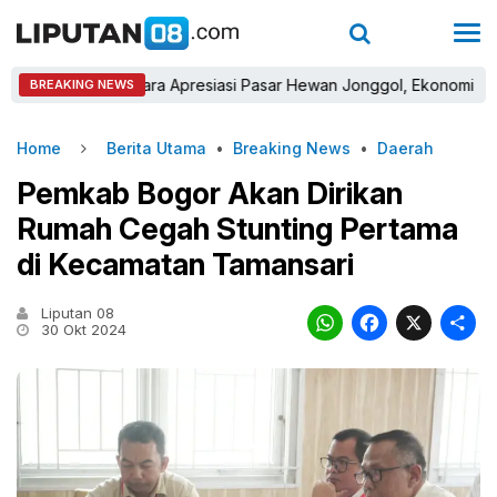
astra Winara Apresiasi Pasar Hewan Jonggol, Ekonomi Peternak D
BREAKING NEWS
Home
Berita Utama
•
Breaking News
•
Daerah
Pemkab Bogor Akan Dirikan
Rumah Cegah Stunting Pertama
di Kecamatan Tamansari
Liputan 08
WhatsAp
Faceb
X
30 Okt 2024