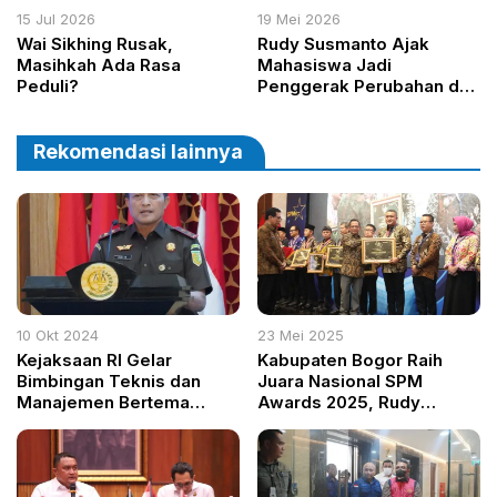
15 Jul 2026
19 Mei 2026
Wai Sikhing Rusak,
Rudy Susmanto Ajak
Masihkah Ada Rasa
Mahasiswa Jadi
Peduli?
Penggerak Perubahan dan
Pengawal Masa Depan
Bogor
Rekomendasi lainnya
10 Okt 2024
23 Mei 2025
Kejaksaan RI Gelar
Kabupaten Bogor Raih
Bimbingan Teknis dan
Juara Nasional SPM
Manajemen Bertema
Awards 2025, Rudy
Public Speaking dan
Susmanto Pelayanan
Strategi Komunikasi
Terbaik untuk Rakyat
Efektif