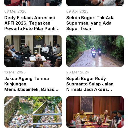
08 Mei 2026
09 Apr 2025
Dedy Firdaus Apresiasi
Sekda Bogor: Tak Ada
APFI 2026, Tegaskan
Superman, yang Ada
Pewarta Foto Pilar Penting
Super Team
Jurnalisme Visual
16 Mei 2025
26 Mar 2026
Jaksa Agung Terima
Bupati Bogor Rudy
Kunjungan
Susmanto Sulap Jalan
Mendiktisaintek, Bahas
Nirmala Jadi Akses
Penguatan Pendampingan
Wisata Andalan, Malasari
Hukum di Dunia
Kini Diserbu Wisatawan
Pendidikan Tinggi