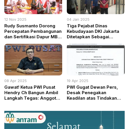
12 Nov 2025
04 Jan 2025
Rudy Susmanto Dorong
Tiga Pejabat Dinas
Percepatan Pembangunan
Kebudayaan DKI Jakarta
dan Sertifikasi Dapur MBG
Ditetapkan Sebagai
di Kabupaten Bogor
Tersangka Korupsi
08 Apr 2025
19 Apr 2025
Gawat! Ketua PWI Pusat
PWI Gugat Dewan Pers,
Hendry Ch Bangun Ambil
Desak Penegakan
Langkah Tegas: Anggota
Keadilan atas Tindakan
Membelot Dibekukan dan
Sepihak Regulator
Dicabut Keanggotaannya