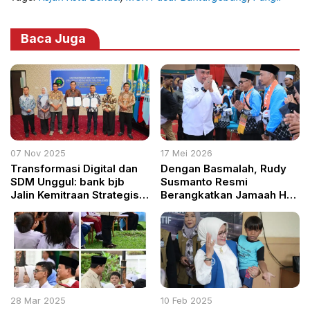
Baca Juga
07 Nov 2025
17 Mei 2026
Transformasi Digital dan
Dengan Basmalah, Rudy
SDM Unggul: bank bjb
Susmanto Resmi
Jalin Kemitraan Strategis
Berangkatkan Jamaah Haji
dengan Universitas
Kloter 24
Negeri Malang
28 Mar 2025
10 Feb 2025