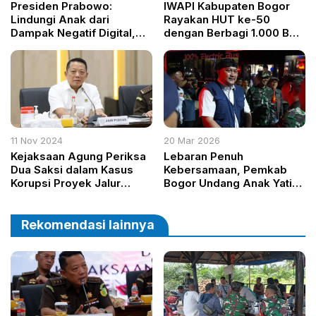
Presiden Prabowo:
IWAPI Kabupaten Bogor
Lindungi Anak dari
Rayakan HUT ke-50
Dampak Negatif Digital,
dengan Berbagi 1.000 Box
PP Tuntas Resmi
Makanan Bergizi untuk
Diberlakukan
ODGJ dan Anak
Berkebutuhan Khusus
11 Nov 2024
20 Mar 2026
Kejaksaan Agung Periksa
Lebaran Penuh
Dua Saksi dalam Kasus
Kebersamaan, Pemkab
Korupsi Proyek Jalur
Bogor Undang Anak Yatim
Kereta Api Besitang-
dan Warga ke Stadion
Langsa
Pakansari
Rekomendasi lainnya