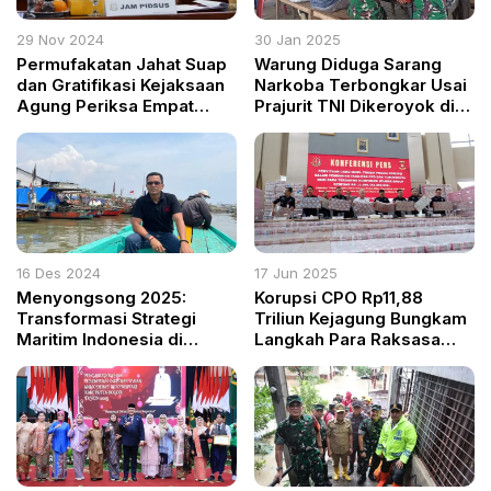
29 Nov 2024
30 Jan 2025
Permufakatan Jahat Suap
Warung Diduga Sarang
dan Gratifikasi Kejaksaan
Narkoba Terbongkar Usai
Agung Periksa Empat
Prajurit TNI Dikeroyok di
Saksi
Deli Serdang
16 Des 2024
17 Jun 2025
Menyongsong 2025:
Korupsi CPO Rp11,88
Transformasi Strategi
Triliun Kejagung Bungkam
Maritim Indonesia di
Langkah Para Raksasa
Tengah Gejolak Dunia
Sawit