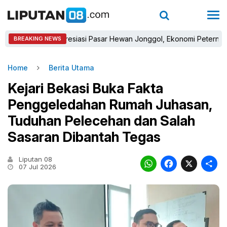
 Winara Apresiasi Pasar Hewan Jonggol, Ekonomi Peternak Dihara
BREAKING NEWS
Home
Berita Utama
Kejari Bekasi Buka Fakta
Penggeledahan Rumah Juhasan,
Tuduhan Pelecehan dan Salah
Sasaran Dibantah Tegas
Liputan 08
WhatsAp
Faceb
X
07 Jul 2026