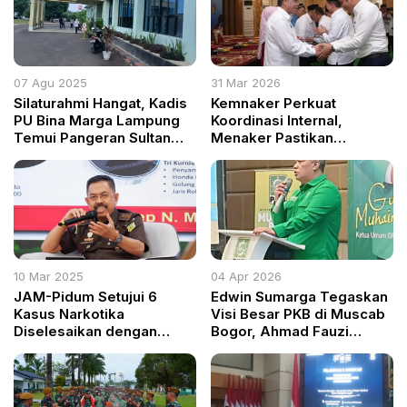
07 Agu 2025
31 Mar 2026
Silaturahmi Hangat, Kadis
Kemnaker Perkuat
PU Bina Marga Lampung
Koordinasi Internal,
Temui Pangeran Sultan
Menaker Pastikan
Pengayom Adat Demi
Layanan Publik Tidak
Kemajuan Tanggamus
Boleh Terganggu
10 Mar 2025
04 Apr 2026
JAM-Pidum Setujui 6
Edwin Sumarga Tegaskan
Kasus Narkotika
Visi Besar PKB di Muscab
Diselesaikan dengan
Bogor, Ahmad Fauzi
Restorative Justice
Soroti Penguatan Ideologi
Kader