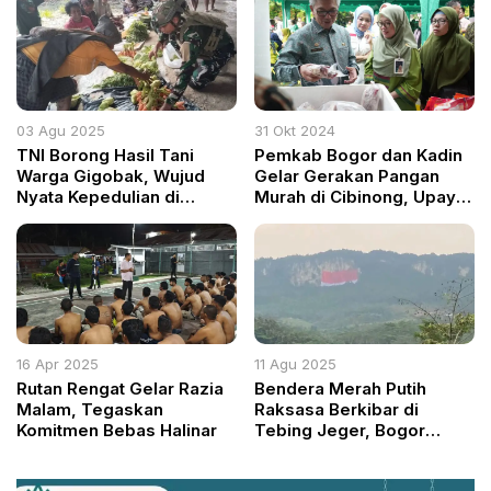
Tegaskan Pentingnya
Ukhuwah Islamiyah
03 Agu 2025
31 Okt 2024
TNI Borong Hasil Tani
Pemkab Bogor dan Kadin
Warga Gigobak, Wujud
Gelar Gerakan Pangan
Nyata Kepedulian di
Murah di Cibinong, Upaya
Pedalaman Papua
Stabilkan Harga dan
Kendalikan Inflasi
16 Apr 2025
11 Agu 2025
Rutan Rengat Gelar Razia
Bendera Merah Putih
Malam, Tegaskan
Raksasa Berkibar di
Komitmen Bebas Halinar
Tebing Jeger, Bogor
Pecahkan Rekor MURI