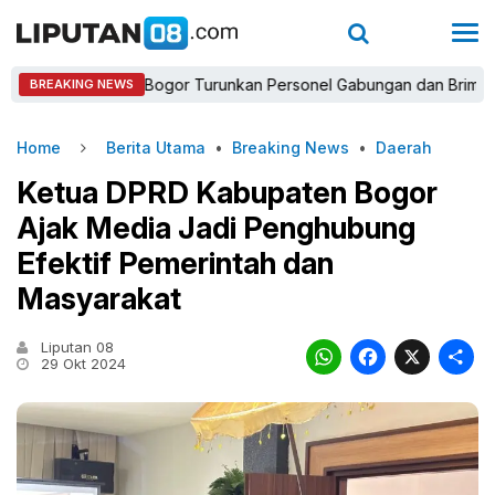
Kapolres Bogor Turunkan Personel Gabungan dan Brimob, Priorita
BREAKING NEWS
Home
Berita Utama
•
Breaking News
•
Daerah
Ketua DPRD Kabupaten Bogor
Ajak Media Jadi Penghubung
Efektif Pemerintah dan
Masyarakat
Liputan 08
WhatsAp
Faceb
X
29 Okt 2024