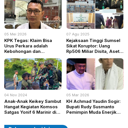
Akselerasi Pembangunan
05 Mei 2026
07 Agu 2025
KPK Tegas: Klaim Bisa
Kejaksaan Tinggi Sumsel
Urus Perkara adalah
Sikat Koruptor: Uang
Kebohongan dan
Rp506 Miliar Disita, Aset
Penipuan
Rp400 Miliar Dibekukan
04 Nov 2024
05 Mar 2026
Anak-Anak Keikey Sambut
KH Achmad Yaudin Sogir:
Hangat Kegiatan Komsos
Bupati Rudy Susmanto
Satgas Yonif 6 Marinir di
Pemimpin Muda Enerjik
Yahukimo
Penuh Ide untuk
Kabupaten Bogor