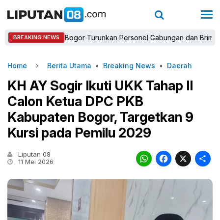
Kapolres Bogor Turunkan Personel Gabungan dan Brimob, Priorit
BREAKING NEWS
Home
Berita Utama
•
Breaking News
•
Daerah
KH AY Sogir Ikuti UKK Tahap II
Calon Ketua DPC PKB
Kabupaten Bogor, Targetkan 9
Kursi pada Pemilu 2029
Liputan 08
WhatsAp
Faceb
X
11 Mei 2026