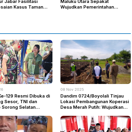
 Jabar Fasilitasi
Maluku Utara Sepakat
esaian Kasus Taman
Wujudkan Pemerintahan
Transparan dan Akuntabel
26
08 Nov 2025
-129 Resmi Dibuka di
Dandim 0724/Boyolali Tinjau
 Sesor, TNI dan
Lokasi Pembangunan Koperasi
Sorong Selatan
Desa Merah Putih: Wujudkan
at Pembangunan Desa
Kemandirian Ekonomi Rakyat