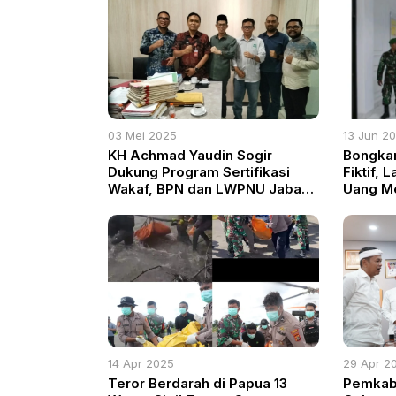
03 Mei 2025
13 Jun 2
KH Achmad Yaudin Sogir
Bongkar
Dukung Program Sertifikasi
Fiktif, 
Wakaf, BPN dan LWPNU Jabar
Uang Me
Permudah Legalitas Tanah
Pribadi
Keagamaan di Kabupaten
Bogor
14 Apr 2025
29 Apr 2
Teror Berdarah di Papua 13
Pemkab 