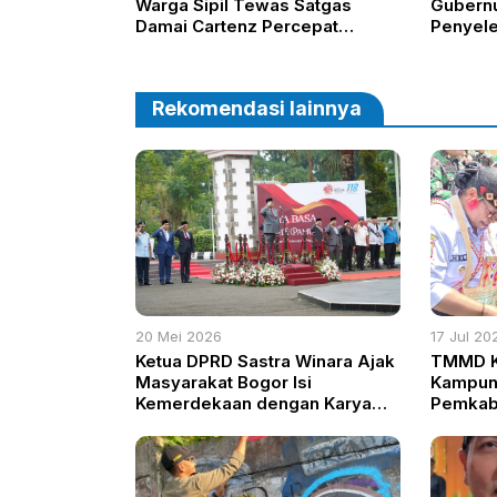
Warga Sipil Tewas Satgas
Gubernur
Damai Cartenz Percepat
Penyel
Evakuasi dan Pemburuan KKB
Safari
Rekomendasi lainnya
20 Mei 2026
17 Jul 20
Ketua DPRD Sastra Winara Ajak
TMMD Ke
Masyarakat Bogor Isi
Kampung
Kemerdekaan dengan Karya
Pemkab 
dan Persatuan
Percep