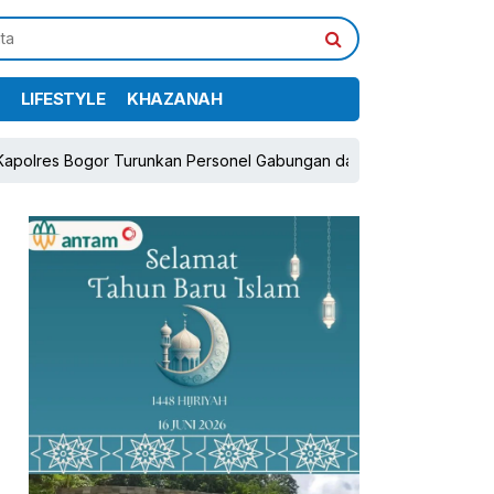
LIFESTYLE
KHAZANAH
gor Turunkan Personel Gabungan dan Brimob, Prioritaskan Pengama
pp
book
Share