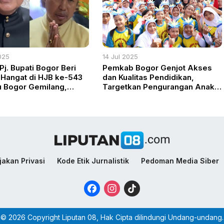
025
14 Jul 2025
Pj. Bupati Bogor Beri
Pemkab Bogor Genjot Akses
Hangat di HJB ke-543
dan Kualitas Pendidikan,
 Bogor Gemilang,
Targetkan Pengurangan Anak
eradaban Bangsa”
Tidak Sekolah dan Naikkan
Rata-Rata Lama Sekolah
jakan Privasi
Kode Etik Jurnalistik
Pedoman Media Siber
Facebook
Instagram
TikTok
© 2026 Copyright Liputan 08, Hak Cipta dilindungi Undang-undang.