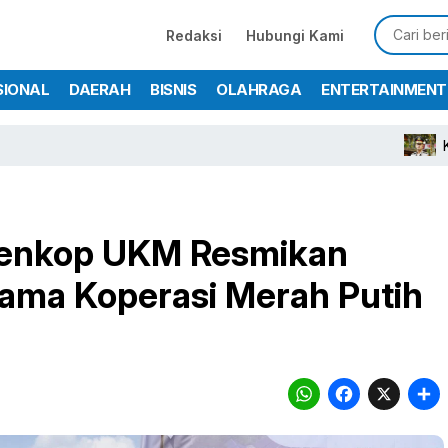
Redaksi
Hubungi Kami
SIONAL
DAERAH
BISNIS
OLAHRAGA
ENTERTAINMENT
Kapolres Bo
Menkop UKM Resmikan
tama Koperasi Merah Putih
WhatsA
Face
X