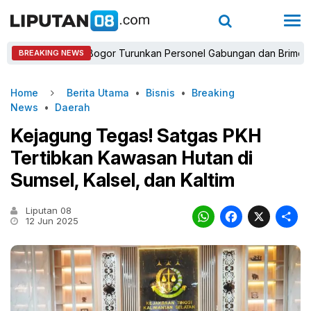
Kapolres Bogor Turunkan Personel Gabungan dan Brimob, Prioritas
BREAKING NEWS
Home
Berita Utama
•
Bisnis
•
Breaking
News
•
Daerah
Kejagung Tegas! Satgas PKH
Tertibkan Kawasan Hutan di
Sumsel, Kalsel, dan Kaltim
Liputan 08
WhatsAp
Faceb
X
12 Jun 2025