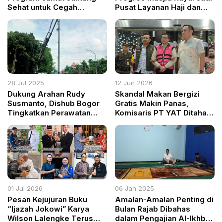
Sehat untuk Cegah
Pusat Layanan Haji dan
Penyakit Jantung Usia
Ikon Baru Kabupaten
Muda
28 Jul 2025
12 Jun 2026
Dukung Arahan Rudy
Skandal Makan Bergizi
Susmanto, Dishub Bogor
Gratis Makin Panas,
Tingkatkan Perawatan
Komisaris PT YAT Ditahan
Lampu Jalan untuk
Kejagung Usai Diduga
Ciptakan Wilayah Aman
Manipulasi Proyek
dan Nyaman
Miliaran Rupiah
01 Jul 2026
06 Jan 2025
Pesan Kejujuran Buku
Amalan-Amalan Penting di
“Ijazah Jokowi” Karya
Bulan Rajab Dibahas
Wilson Lalengke Terus
dalam Pengajian Al-Ikhbar