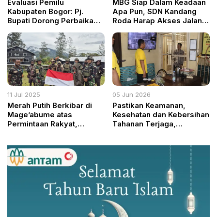
Evaluasi Pemilu
MBG Siap Dalam Keadaan
Kabupaten Bogor: Pj.
Apa Pun, SDN Kandang
Bupati Dorong Perbaikan
Roda Harap Akses Jalan
Pilkada 2029
Dibuka Agar Siswa Bisa
Nikmati Makan Bergizi
Gratis
11 Jul 2025
05 Jun 2026
Merah Putih Berkibar di
Pastikan Keamanan,
Mage’abume atas
Kesehatan dan Kebersihan
Permintaan Rakyat,
Tahanan Terjaga,
Satgas Yonif 700/WYC
Kapolres Ogan Ilir Sidak
Jawab Panggilan Hati
Ruang Tahanan