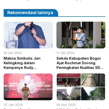
Bergulir ke Tokoh
PWI Kabupaten Bogor
Nasional dan Internasional
Rekomendasi lainnya
18 Okt 2024
17 Okt 2024
Makna Simbolis Jari
Sekda Kabupaten Bogor
Kelingking dalam
Ajat Rochmat Dorong
Kampanye Rudy
Peningkatan Kualitas SDM
Susmanto untuk
Aparatur
Kabupaten Bogor
27 Jan 2025
06 Nov 2025