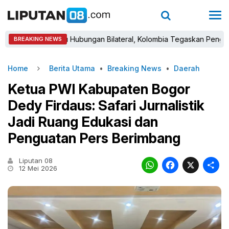
Babak Baru Hubungan Bilateral, Kolombia Tegaskan Pengakuan Atas
BREAKING NEWS
Home
Berita Utama
•
Breaking News
•
Daerah
Ketua PWI Kabupaten Bogor
Dedy Firdaus: Safari Jurnalistik
Jadi Ruang Edukasi dan
Penguatan Pers Berimbang
Liputan 08
WhatsAp
Faceb
X
12 Mei 2026