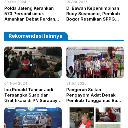
30 Okt 2024
15 Apr 2026
Polda Jateng Kerahkan
Di Bawah Kepemimpinan
573 Personil untuk
Rudy Susmanto, Pemkab
Amankan Debat Perdana
Bogor Resmikan SPPG
Cagub-Cawagub Jateng
Cijujung dan Koperasi
di MCC Semarang
Kadin
Rekomendasi lainnya
04 Nov 2024
31 Jul 2025
Ibu Ronald Tannur Jadi
Pangeran Sultan
Tersangka Suap dan
Pengayom Adat Desak
Gratifikasi di PN Surabaya,
Pemkab Tanggamus Buka
Diduga Berikan Uang
Akses dan Usut
Rp3,5 Miliar ke Oknum
Perusakan Hutan Usai
Hakim
Banjir Bandang Cukuh
Balak