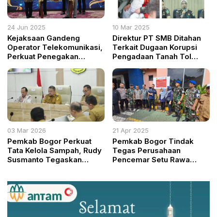
24 Jun 2025
10 Mar 2025
Kejaksaan Gandeng
Direktur PT SMB Ditahan
Operator Telekomunikasi,
Terkait Dugaan Korupsi
Perkuat Penegakan
Pengadaan Tanah Tol
Hukum Berbasis Data
Betung-Tempino
03 Mar 2026
21 Apr 2025
Pemkab Bogor Perkuat
Pemkab Bogor Tindak
Tata Kelola Sampah, Rudy
Tegas Perusahaan
Susmanto Tegaskan
Pencemar Setu Rawa
Komitmen Tindak Lanjut
Jejed, DLH Segel dan
Rekomendasi
Tutup Saluran
Ombudsman
Pembuangan Ilegal