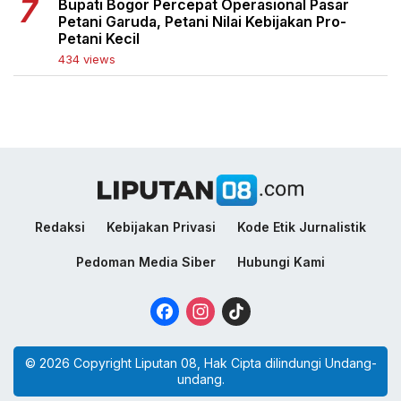
Bupati Bogor Percepat Operasional Pasar
Petani Garuda, Petani Nilai Kebijakan Pro-
Petani Kecil
434 views
Redaksi
Kebijakan Privasi
Kode Etik Jurnalistik
Pedoman Media Siber
Hubungi Kami
Facebook
Instagram
TikTok
© 2026 Copyright Liputan 08, Hak Cipta dilindungi Undang-
undang.