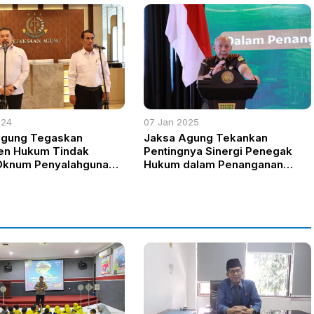
024
07 Jan 2025
Agung Tegaskan
Jaksa Agung Tekankan
en Hukum Tindak
Pentingnya Sinergi Penegak
Oknum Penyalahguna
Hukum dalam Penanganan
di Kementerian
Perkara Koneksitas Korupsi
an