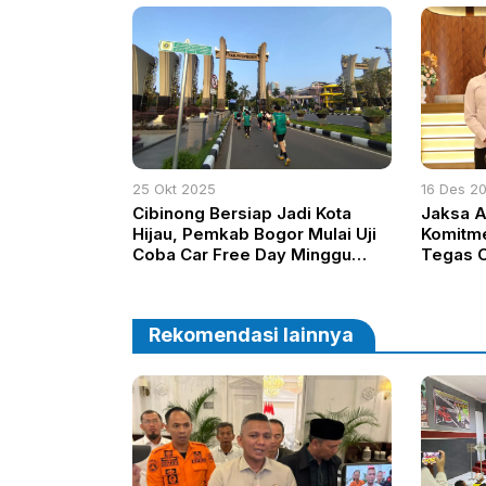
25 Okt 2025
16 Des 2
Cibinong Bersiap Jadi Kota
Jaksa 
Hijau, Pemkab Bogor Mulai Uji
Komitm
Coba Car Free Day Minggu
Tegas 
Esok
Proyek 
Pertani
Rekomendasi lainnya