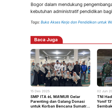
Bogor dalam mendukung pengembangan
kebutuhan administratif pendidikan bag
Tags:
Buka Akses Kerja dan Pendidikan untuk W
Baca Juga
15 Des 2025
02 Jun 2
SMP ITA èL MA’MUR Gelar
TNI Had
Parenting dan Galang Donasi
Yonif 13
untuk Korban Bencana Sumatra
Sembako
dan Aceh
Keerom