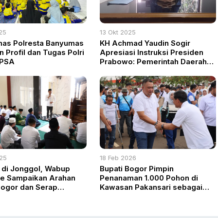
25
13 Okt 2025
mas Polresta Banyumas
KH Achmad Yaudin Sogir
 Profil dan Tugas Polri
Apresiasi Instruksi Presiden
 PSA
Prabowo: Pemerintah Daerah
Harus Serius Perhatikan
Pesantren
025
18 Feb 2026
 di Jonggol, Wabup
Bupati Bogor Pimpin
e Sampaikan Arahan
Penanaman 1.000 Pohon di
Bogor dan Serap
Kawasan Pakansari sebagai
i Warga Singajaya
Langkah Rehabilitasi
Pascaputing Beliung