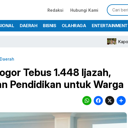
Redaksi
Hubungi Kami
SIONAL
DAERAH
BISNIS
OLAHRAGA
ENTERTAINMENT
Kapolres Bogo
Daerah
gor Tebus 1.448 Ijazah,
an Pendidikan untuk Warga
WhatsA
Face
X