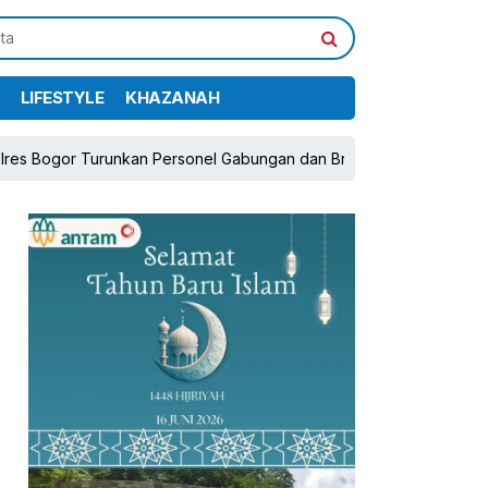
LIFESTYLE
KHAZANAH
r Turunkan Personel Gabungan dan Brimob, Prioritaskan Pengamana
pp
book
Share