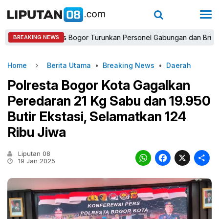
Kapolres Bogor Turunkan Personel Gabungan dan Brimob, Priori
BREAKING NEWS
Home
Berita Utama
•
Breaking News
•
Daerah
Polresta Bogor Kota Gagalkan
Peredaran 21 Kg Sabu dan 19.950
Butir Ekstasi, Selamatkan 124
Ribu Jiwa
Liputan 08
WhatsAp
Faceb
X
19 Jan 2025