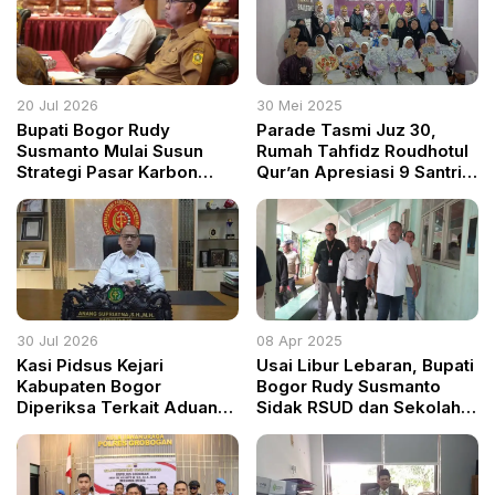
20 Jul 2026
30 Mei 2025
Bupati Bogor Rudy
Parade Tasmi Juz 30,
Susmanto Mulai Susun
Rumah Tahfidz Roudhotul
Strategi Pasar Karbon
Qur’an Apresiasi 9 Santri
untuk Perkuat Ekonomi
Penghafal Al-Qur’an
Hijau Daerah
30 Jul 2026
08 Apr 2025
Kasi Pidsus Kejari
Usai Libur Lebaran, Bupati
Kabupaten Bogor
Bogor Rudy Susmanto
Diperiksa Terkait Aduan
Sidak RSUD dan Sekolah,
Masyarakat, Kejagung:
Tegaskan Komitmen
Tunggu Hasil Klarifikasi
Bangun Layanan Publik
Berkualitas