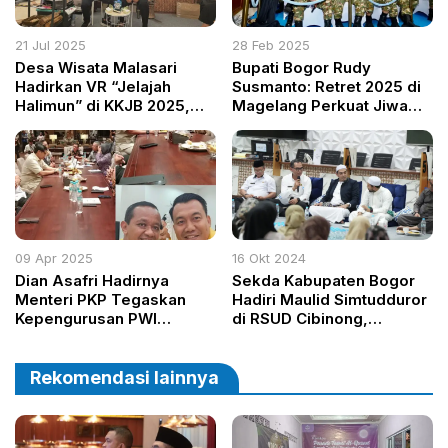
21 Jul 2025
28 Feb 2025
Desa Wisata Malasari
Bupati Bogor Rudy
Hadirkan VR “Jelajah
Susmanto: Retret 2025 di
Halimun” di KKJB 2025,
Magelang Perkuat Jiwa
Tawarkan Pengalaman
Patriotisme dan
Imersif Tanpa Harus ke
Nasionalisme
Lokasi
09 Apr 2025
16 Okt 2024
Dian Asafri Hadirnya
Sekda Kabupaten Bogor
Menteri PKP Tegaskan
Hadiri Maulid Simtudduror
Kepengurusan PWI
di RSUD Cibinong,
Hendry Ch Bangun yang
Santunan Anak Yatim dan
Sah
Hadiah Umroh Diserahkan
Rekomendasi lainnya